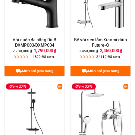
Vòi nước đa năng DiiiB
Bộ vòi sen tắm Xiaomi diiib
DXMP003/DXMP004
Future-O
1,790,000 ₫
2,450,000 ₫
2,790,000 ₫
3,450,000 ₫
14350
Đã xem
24110
Đã xem
Miễn phí giao hàng
Miễn phí giao hàng
Giảm 27%
Giảm 33%