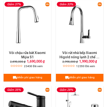
Giảm 37%
Giảm 33%
Vòi chậu rửa bát Xiaomi
Vòi rút nhà bếp Xiaomi
Mijia S1
Higold nóng lạnh 2 chế độ
1,690,000 ₫
1,990,000 ₫
phun nước kiểu cổ điển
2,690,000 ₫
2,990,000 ₫
605201 | 980099
23430
Đã xem
12350
Đã xem
Miễn phí giao hàng
Miễn phí giao hàng
Giảm 35%
Giảm 28%