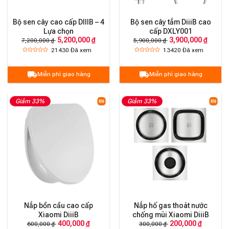
Bộ sen cây cao cấp DIIIB – 4
Bộ sen cây tắm DiiiB cao
Lựa chọn
cấp DXLY001
5,200,000 ₫
3,900,000 ₫
7,200,000 ₫
5,900,000 ₫
21430
Đã xem
13420
Đã xem
Miễn phí giao hàng
Miễn phí giao hàng
Giảm 33%
Giảm 33%
Nắp bồn cầu cao cấp
Nắp hố gas thoát nước
Xiaomi DiiiB
chống mùi Xiaomi DiiiB
400,000 ₫
200,000 ₫
600,000 ₫
300,000 ₫