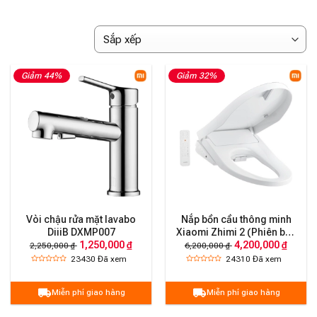
Giảm 44%
Giảm 32%
Vòi chậu rửa mặt lavabo
Nắp bồn cầu thông minh
DiiiB DXMP007
Xiaomi Zhimi 2 (Phiên bản
1,250,000 ₫
4,200,000 ₫
có điều khiển từ xa)
2,250,000 ₫
6,200,000 ₫
23430
Đã xem
24310
Đã xem
Miễn phí giao hàng
Miễn phí giao hàng