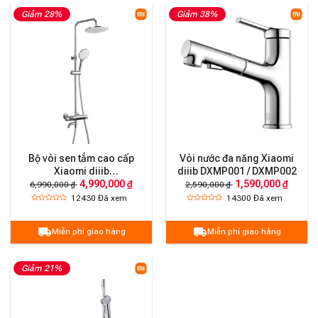
Giảm 28%
Giảm 38%
Bộ vòi sen tắm cao cấp
Vòi nước đa năng Xiaomi
Xiaomi diiib
diiib DXMP001 / DXMP002
4,990,000 ₫
1,590,000 ₫
DXHW001/DXHW003
6,990,000 ₫
2,590,000 ₫
12430
Đã xem
14300
Đã xem
Miễn phí giao hàng
Miễn phí giao hàng
Giảm 21%