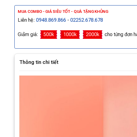
MUA COMBO - GIÁ SIÊU TỐT - QUÀ TẶNG KHỦNG
Liên hệ:
0948.869.866
-
02252.678.678
Giảm giá:
500k
1000k
2000k
cho từng đơn h
Thông tin chi tiết