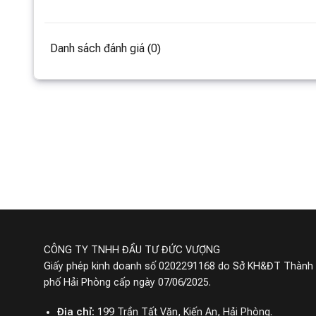
Danh sách đánh giá (0)
Vòi nước đa năng DiiiB
Nắp bồn cầ
DXMP003/DXMP004
Xiaomi Zh
1,790,000 ₫
bản có điều
2,790,000 ₫
6,200,000 ₫
14350
Đã bán
Miễn phí giao hàng
Miễn p
CÔNG TY TNHH ĐẦU TƯ ĐỨC VƯỢNG
Giấy phép kinh doanh số 0202291168 do Sở KH&ĐT Thành
phố Hải Phòng cấp ngày 07/06/2025.
Địa chỉ:
199 Trần Tất Văn, Kiến An, Hải Phòng.