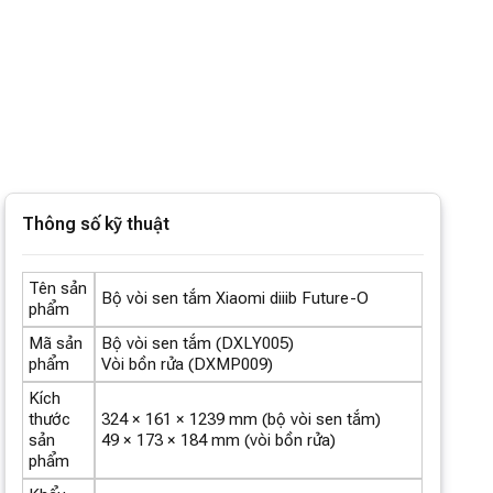
Thông số kỹ thuật
Tên sản
Bộ vòi sen tắm Xiaomi diiib Future-O
phẩm
Mã sản
Bộ vòi sen tắm (DXLY005)
phẩm
Vòi bồn rửa (DXMP009)
Kích
thước
324 × 161 × 1239 mm (bộ vòi sen tắm)
sản
49 × 173 × 184 mm (vòi bồn rửa)
phẩm