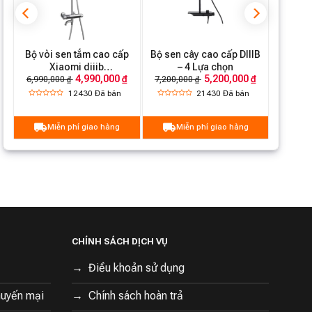
Bộ vòi sen tắm cao cấp
Bộ sen cây cao cấp DIIIB
ế
Xiaomi diiib
– 4 Lựa chọn
4,990,000 ₫
5,200,000 ₫
DXHW001/DXHW003
6,990,000 ₫
7,200,000 ₫
12430
Đã bán
21430
Đã bán
Miễn phí giao hàng
Miễn phí giao hàng
CHÍNH SÁCH DỊCH VỤ
Điều khoản sử dụng
huyến mại
Chính sách hoàn trả