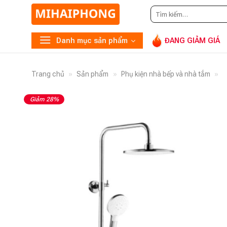
Tìm
Gọi
0948.869.866
hoặ
kiếm:
Danh mục sản phẩm
ĐANG GIẢM GIÁ
Trang chủ
»
Sản phẩm
»
Phụ kiện nhà bếp và nhà tắm
»
Giảm 28%