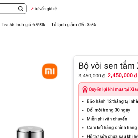
c
nhắn Zalo
tư vấn giá rẻ
Tivi 55 Inch giá 6.990k
Tủ lạnh giảm đến 35%
Bộ vòi sen tắm 
2,450,000 ₫
3,450,000 ₫
Quyền lợi khi mua tại Xi
Bảo hành 12 tháng tại nh
Đổi mới trong 30 ngày
Miễn phí vận chuyển
Cam kết hàng chính hãng
Hỗ trợ sửa chữa sau khi h