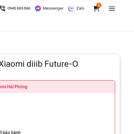
0
0948.869.866
Messenger
Zalo
Xiaomi diiib Future-O
aomi Hải Phòng
à
ết bảo hành