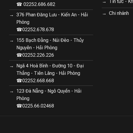
Tin tức - K
jia ZMNFJ01YM
☎ 02252.686.682
Chi nhánh
376 Phan Đăng Lưu - Kiến An - Hải
Phòng
 gian.
☎02252.678.678
ép.
155 Bạch Đằng - Núi Đèo - Thủy
Nguyên - Hải Phòng
.
☎02252.226.226
ấm cho bạn và gia đình trong những ngày đông lạnh giá, vừa
Ngã 4 Hoà Bình - Đường 10 - Đại
thẩm mỹ cho không gian sống.
Thắng - Tiên Lãng - Hải Phòng
☎02252.668.668
123 Đà Nẵng - Ngô Quyền - Hải
Phòng
☎0225.66.02468