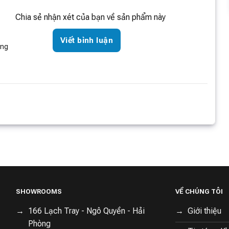
hông hiệu quả từ mọi hướng. Điều này không chỉ tăng cường
 cả khi đặt sát tường, tiết kiệm tối đa diện tích sử dụng.
Chia sẻ nhận xét của bạn về sản phẩm này
Viết bình luận
òng
 tính thẩm mỹ vừa đảm bảo luồng không khí nóng được phân
máy trở thành một phụ kiện tinh tế trong không gian sống.
 bảo vệ nhiệt kép:
n trong đạt đến mức quá cao, tránh tình trạng quá nhiệt.
sự cố nhiệt độ, ngăn chặn nguy cơ cháy nổ.
SHOWROOMS
VỀ CHÚNG TÔI
phát ra âm thanh lớn hay ánh sáng gây khó chịu, tạo không
166 Lạch Tray - Ngô Quyền - Hải
Giới thiệu
Phòng