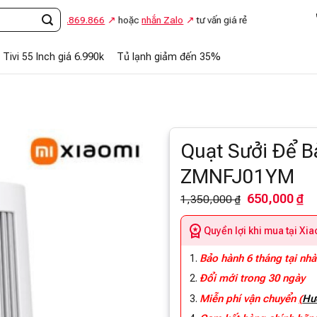
Gọi
0948.869.866
hoặc
nhắn Zalo
tư vấn giá rẻ
Tivi 55 Inch giá 6.990k
Tủ lạnh giảm đến 35%
Quạt Sưởi Để B
ZMNFJ01YM
650,000 ₫
1,350,000 ₫
Quyền lợi khi mua tại Xi
Bảo hành 6 tháng tại nhà
Đổi mới trong 30 ngày
Miễn phí vận chuyển
(
Hư