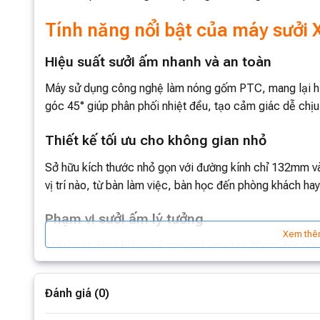
Tính năng nổi bật của máy sưởi
Hiệu suất sưởi ấm nhanh và an toàn
Máy sử dụng công nghệ làm nóng gốm PTC, mang lại hiệ
góc 45° giúp phân phối nhiệt đều, tạo cảm giác dễ chịu 
Thiết kế tối ưu cho không gian nhỏ
Sở hữu kích thước nhỏ gọn với đường kính chỉ 132mm và 
vị trí nào, từ bàn làm việc, bàn học đến phòng khách ha
Phạm vi sưởi ấm lý tưởng
Xem thê
Máy hoạt động hiệu quả trong phạm vi từ 30cm đến 60c
bàn học hay thư giãn trên ghế sofa. Ngoài ra, máy còn 
Đánh giá (0)
Cửa hút gió ẩn 360° thông minh