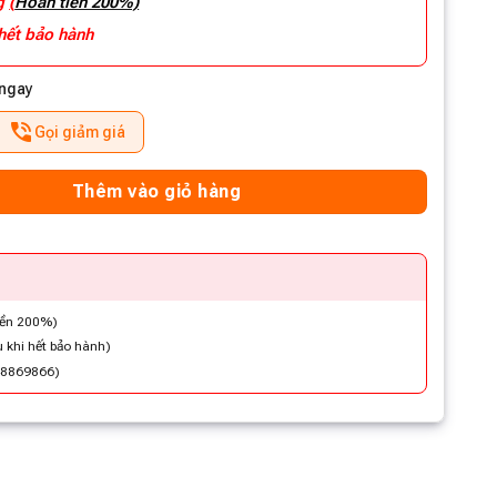
ng
(
Hoàn tiền 200%)
 hết bảo hành
 ngay
Gọi giảm giá
Thêm vào giỏ hàng
iền 200%)
 khi hết bảo hành)
48869866)