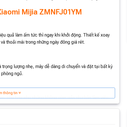
 Xiaomi Mijia ZMNFJ01YM
u quả làm ấm tức thì ngay khi khởi động. Thiết kế xoay
và thoải mái trong những ngày đông giá rét.
trọng lượng nhẹ, máy dễ dàng di chuyển và đặt tại bất kỳ
y phòng ngủ.
m thông tin
m, phù hợp cho những không gian gần như bàn làm việc,
có khả năng hỗ trợ làm khô các vật dụng nhỏ bằng vải.