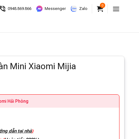
0
0948.869.866
Messenger
Zalo
àn Mini Xiaomi Mijia
aomi Hải Phòng
ớng dẫn tại nhà
)