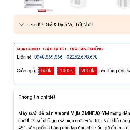
Cam Kết Giá & Dịch Vụ Tốt Nhất
MUA COMBO - GIÁ SIÊU TỐT - QUÀ TẶNG KHỦNG
Liên hệ:
0948.869.866
-
02252.678.678
Giảm giá:
500k
1000k
2000k
cho từng đơn h
Thông tin chi tiết
Máy sưởi để bàn Xiaomi Mijia ZMNFJ01YM
mang đến 
nhờ thiết kế nhỏ gọn và hiệu suất vượt trội. Với khả nă
45°, sản phẩm không chỉ đáp ứng nhu cầu giữ ấm mà cò