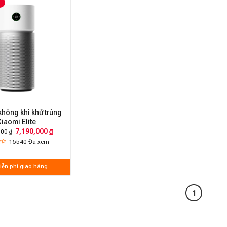
không khí khử trùng
Xiaomi Elite
7,190,000 ₫
000 ₫
15540
Đã xem
iễn phí giao hàng
1