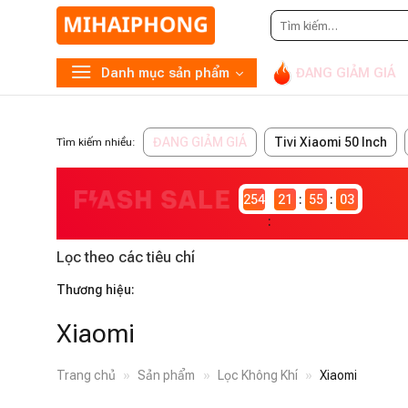
Tìm
kiếm:
Danh mục sản phẩm
ĐANG GIẢM GIÁ
ĐANG GIẢM GIÁ
Tivi Xiaomi 50 Inch
Tìm kiếm nhiều:
2546982
21
55
02
Lọc theo các tiêu chí
Thương hiệu:
Xiaomi
Trang chủ
»
Sản phẩm
»
Lọc Không Khí
»
Xiaomi