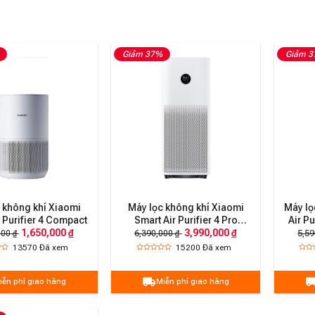
Giảm 37%
Giảm 
 không khí Xiaomi
Máy lọc không khí Xiaomi
Máy lọ
 Purifier 4 Compact
Smart Air Purifier 4 Pro
Air P
(BHR5056EU)
1,650,000 ₫
3,990,000 ₫
000 ₫
6,390,000 ₫
5,59
13570
Đã xem
15200
Đã xem
iễn phí giao hàng
Miễn phí giao hàng