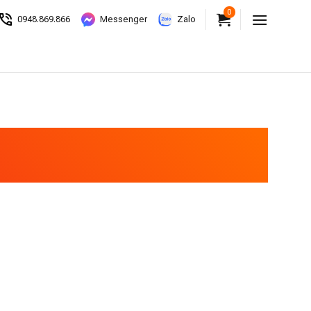
0
0948.869.866
Messenger
Zalo