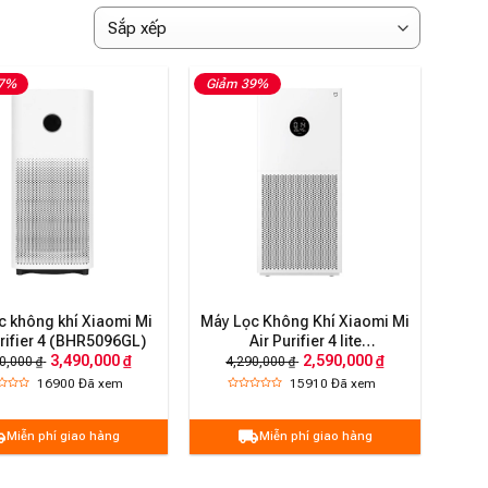
37%
Giảm 39%
c không khí Xiaomi Mi
Máy Lọc Không Khí Xiaomi Mi
urifier 4 (BHR5096GL)
Air Purifier 4 lite
(BHR5274GL)
3,490,000 ₫
2,590,000 ₫
0,000 ₫
4,290,000 ₫
16900
Đã xem
15910
Đã xem
Miễn phí giao hàng
Miễn phí giao hàng