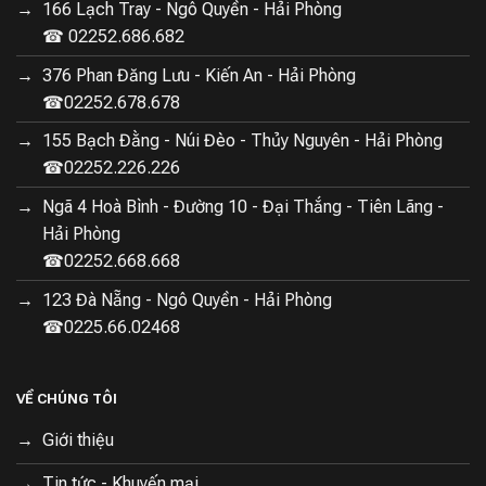
166 Lạch Tray - Ngô Quyền - Hải Phòng
cung cấp lên đến 6.000 L khí sạch mỗi phút. Tốc độ
☎ 02252.686.682
lọc không khí mạnh mẽ giúp không khí ở trong nhà bạn
sạch hơn và trong thời gian dài hơn. Khả năng hút gió
376 Phan Đăng Lưu - Kiến An - Hải Phòng
toàn diện 360 độ.
☎02252.678.678
155 Bạch Đằng - Núi Đèo - Thủy Nguyên - Hải Phòng
Cảm biến chất lượng - Bộ lọc PET+PP lọc
☎02252.226.226
không khí hiệu quả.
Ngã 4 Hoà Bình - Đường 10 - Đại Thắng - Tiên Lãng -
Trang bị cảm biến chất lượng, không khí thông qua 4
Hải Phòng
màu sắc hiển thị trên màn hình LED trực quan. Cảm biến
☎02252.668.668
nhiệt độ và độ ẩm phản hồi theo thời gian thực. cảm
123 Đà Nẵng - Ngô Quyền - Hải Phòng
biến laser có độ chính xác cao giúp bạn như chạm tay
☎0225.66.02468
vào thế giới vi mô, theo dõi các hạt nhỏ đến 0,3 μm.
VỀ CHÚNG TÔI
Giới thiệu
Tin tức - Khuyến mại