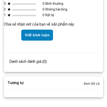
3
0
Bình thường
Lọc không khí trong lành - Khả năng lọc
2
0
Không hài lòng
mạnh mẽ
1
0
Rất tệ
Sản phẩm máy lọc không khí này mang đến sự ủng hộ
Chia sẻ nhận xét của bạn về sản phẩm này
tốt hơn cho sức khỏe của bạn, lọc không khí trong lành
tại những không gian chứa các chất ô nhiễm gây nguy
Viết bình luận
cơ cho sức khỏe như khói bếp, khói thuốc, bụi, phấn
hoa, mùi hôi từ thú nuôi, vảy sừng trên da và rất nhiều
các chất ô nhiễm khác.
Danh sách đánh giá (0)
Tương tự
Xem tất cả