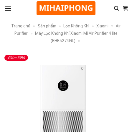
Trang chủ
»
Sản phẩm
»
Lọc Không Khí
»
Xiaomi
»
Air
Purifier
»
Máy Lọc Không Khí Xiaomi Mi Air Purifier 4 lite
(BHR5274GL)
»
Giảm 39%