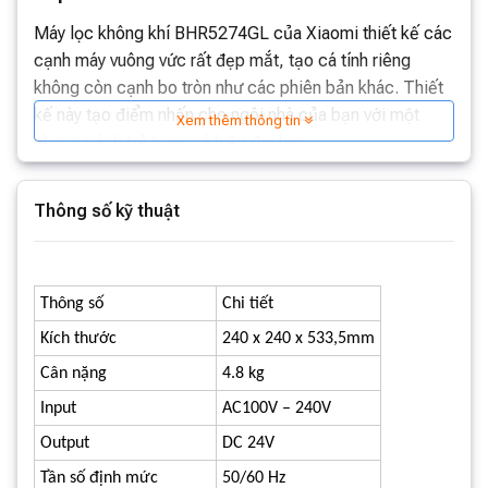
Máy lọc không khí BHR5274GL của Xiaomi thiết kế các
cạnh máy vuông vức rất đẹp mắt, tạo cá tính riêng
không còn cạnh bo tròn như các phiên bản khác. Thiết
kế này tạo điểm nhấn cho ngôi nhà của bạn với một
Xem thêm thông tin
phong cách trẻ trung và hiện đại hơn.
Thông số kỹ thuật
Thông số
Chi tiết
Kích thước
240 x 240 x 533,5mm
Cân nặng
4.8 kg
Input
AC100V – 240V
Thiết bị có kiểu dáng nhỏ gọn, bạn có thể dễ dàng đặt
Output
DC 24V
máy lọc không khí này ở những nơi nhỏ hẹp trong nhà
Tần số định mức
50/60 Hz