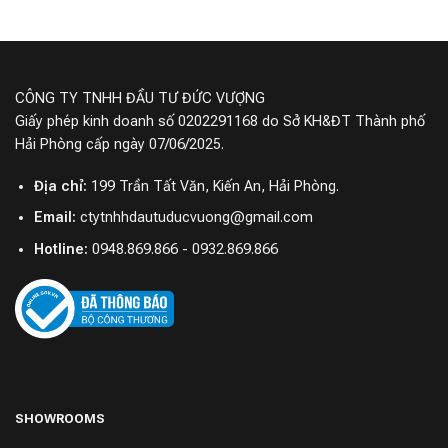
Máy lọc không khí Xiaomi này có khả năng lọc không
khí mạnh mẽ và đồng nhất mang lại không khí luôn trong
lành tốt cho sức khỏe của bạn và gia đình mình. Diện
CÔNG TY TNHH ĐẦU TƯ ĐỨC VƯỢNG
tích lọc hiệu quả dưới 43m2 đủ cho sử dụng lọc không
Giấy phép kinh doanh số 0202291168 do Sở KH&ĐT Thành phố
khí cho phòng khách của bạn.
Hải Phòng cấp ngày 07/06/2025.
Địa chỉ:
199 Trần Tất Văn, Kiến An, Hải Phòng.
Email:
ctytnhhdautuducvuong@gmail.com
Hotline:
0948.869.866 - 0932.869.866
Tốc độ phân phối không khí sạch của máy lọc Xiaomi
SHOWROOMS
này sau khi thu giữ hạt bụi lên đến 360 m³/h và có thể