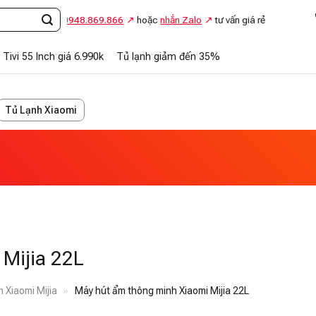
Gọi
0948.869.866
hoặc
nhắn Zalo
tư vấn giá rẻ
Tivi 55 Inch giá 6.990k
Tủ lạnh giảm đến 35%
Tủ Lạnh Xiaomi
Mijia 22L
 Xiaomi Mijia
»
Máy hút ẩm thông minh Xiaomi Mijia 22L