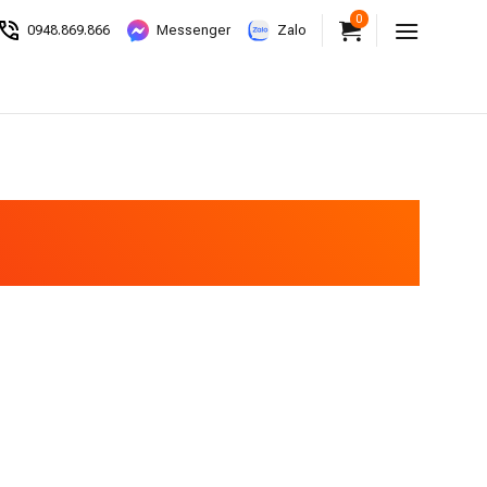
0
0948.869.866
Messenger
Zalo