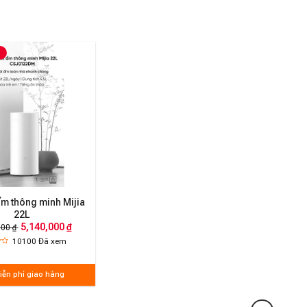
ẩm thông minh Mijia
22L
5,140,000 ₫
000 ₫
10100
Đã xem
iễn phí giao hàng