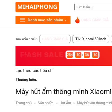
Tìm
kiếm:
Danh mục sản phẩm
ĐANG GIẢM GIÁ
ĐANG GIẢM GIÁ
Tivi Xiaomi 50 Inch
Tìm kiếm nhiều:
2546981
10
36
10
Lọc theo các tiêu chí
Thương hiệu:
Máy hút ẩm thông minh Xiaomi 
Trang chủ
»
Sản phẩm
»
Hút Ẩm
»
Máy hút ẩm thông minh