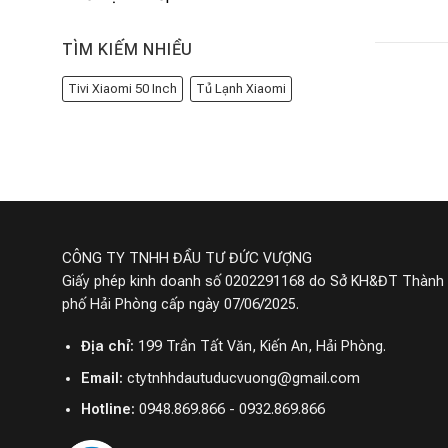
TÌM KIẾM NHIỀU
Tivi Xiaomi 50 Inch
Tủ Lạnh Xiaomi
CÔNG TY TNHH ĐẦU TƯ ĐỨC VƯỢNG
Giấy phép kinh doanh số 0202291168 do Sở KH&ĐT Thành
phố Hải Phòng cấp ngày 07/06/2025.
Địa chỉ:
199 Trần Tất Văn, Kiến An, Hải Phòng.
Email:
ctytnhhdautuducvuong@gmail.com
Hotline:
0948.869.866 - 0932.869.866