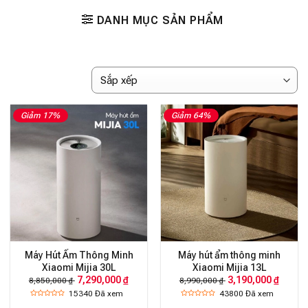
DANH MỤC SẢN PHẨM
Giảm 17%
Giảm 64%
Máy Hút Ẩm Thông Minh
Máy hút ẩm thông minh
Xiaomi Mijia 30L
Xiaomi Mijia 13L
7,290,000 ₫
3,190,000 ₫
8,850,000 ₫
8,990,000 ₫
15340
Đã xem
43800
Đã xem