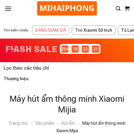
ĐANG GIẢM GIÁ
Tivi Xiaomi 50 Inch
Tủ Lạ
Tìm kiếm nhiều:
2546981
18
23
31
Lọc theo các tiêu chí
Thương hiệu:
Máy hút ẩm thông minh Xiaomi
Mijia
Trang chủ
»
Sản phẩm
»
Hút Ẩm
»
Máy hút ẩm thông minh
Xiaomi Mijia