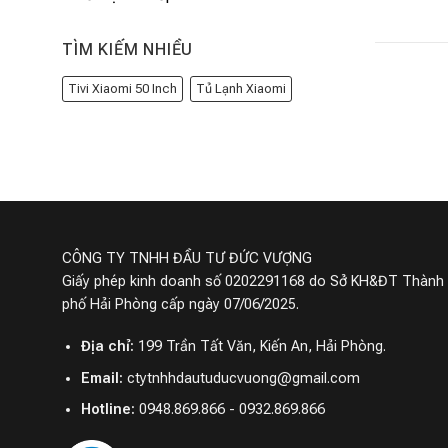
TÌM KIẾM NHIỀU
Tivi Xiaomi 50 Inch
Tủ Lạnh Xiaomi
CÔNG TY TNHH ĐẦU TƯ ĐỨC VƯỢNG
Giấy phép kinh doanh số 0202291168 do Sở KH&ĐT Thành
phố Hải Phòng cấp ngày 07/06/2025.
Địa chỉ:
199 Trần Tất Văn, Kiến An, Hải Phòng.
Email:
ctytnhhdautuducvuong@gmail.com
Hotline:
0948.869.866 - 0932.869.866