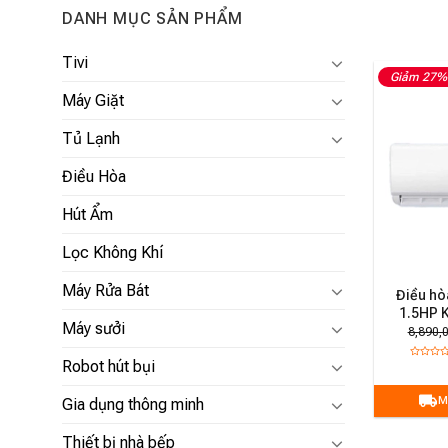
DANH MỤC SẢN PHẨM
Tivi
Giảm 27%
Máy Giặt
Tủ Lạnh
Điều Hòa
Hút Ẩm
Lọc Không Khí
Máy Rửa Bát
Điều hò
1.5HP 
Máy sưởi
8,890,
Robot hút bụi
M
Gia dụng thông minh
Thiết bị nhà bếp