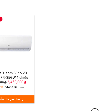
a Xiaomi Vino V31
KFR-35GW 1 chiều
6,450,000 ₫
000 ₫
34450
Đã xem
iễn phí giao hàng