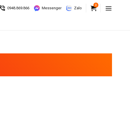
0
0948.869.866
Messenger
Zalo