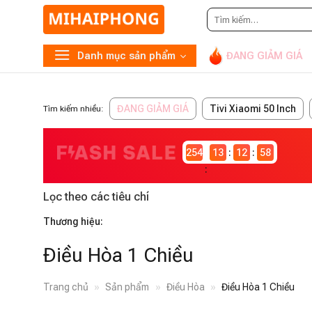
Tìm
kiếm:
Danh mục sản phẩm
ĐANG GIẢM GIÁ
ĐANG GIẢM GIÁ
Tivi Xiaomi 50 Inch
Tìm kiếm nhiều:
2546980
13
12
58
Lọc theo các tiêu chí
Thương hiệu:
Điều Hòa 1 Chiều
Trang chủ
»
Sản phẩm
»
Điều Hòa
»
Điều Hòa 1 Chiều