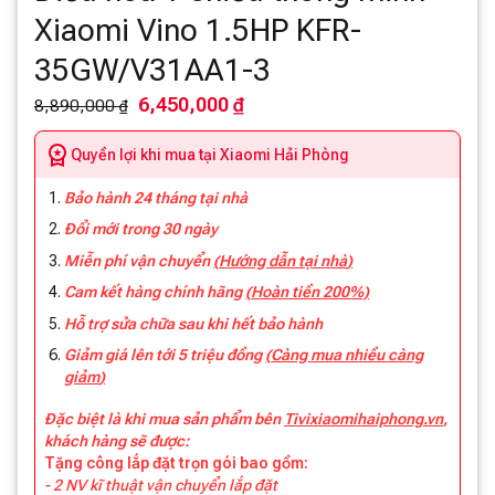
Xiaomi Vino 1.5HP KFR-
35GW/V31AA1-3
6,450,000 ₫
8,890,000 ₫
Quyền lợi khi mua tại Xiaomi Hải Phòng
Bảo hành 24 tháng tại nhà
Đổi mới trong 30 ngày
Miễn phí vận chuyển
(
Hướng dẫn tại nhà
)
Cam kết hàng chính hãng
(
Hoàn tiền 200%)
Hỗ trợ sửa chữa sau khi hết bảo hành
Giảm giá lên tới 5 triệu đồng
(
Càng mua nhiều càng
giảm
)
Đặc biệt là khi mua sản phẩm bên
Tivixiaomihaiphong.vn
,
khách hàng sẽ được:
Tặng công lắp đặt trọn gói bao gồm:
- 2 NV kĩ thuật vận chuyển lắp đặt