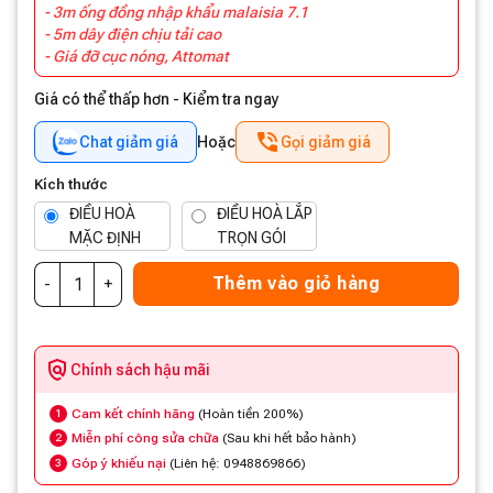
- 3m ống đồng nhập khẩu malaisia 7.1
- 5m dây điện chịu tải cao
- Giá đỡ cục nóng, Attomat
Giá có thể thấp hơn - Kiểm tra ngay
Chat giảm giá
Hoặc
Gọi giảm giá
Kích thước
ĐIỀU HOÀ
ĐIỀU HOÀ LẮP
MẶC ĐỊNH
TRỌN GÓI
(6,450,000 ₫)
(7,300,000 ₫)
Thêm vào giỏ hàng
Chính sách hậu mãi
Cam kết chính hãng
(Hoàn tiền 200%)
1
Miễn phí công sửa chữa
(Sau khi hết bảo hành)
2
Góp ý khiếu nại
(Liên hệ: 0948869866)
3