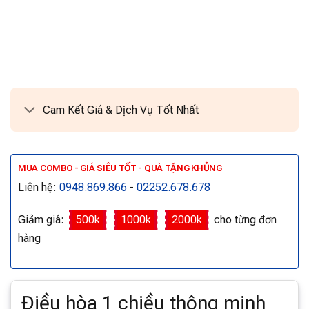
Cam Kết Giá & Dịch Vụ Tốt Nhất
MUA COMBO - GIÁ SIÊU TỐT - QUÀ TẶNG KHỦNG
Liên hệ:
0948.869.866
-
02252.678.678
Giảm giá:
500k
1000k
2000k
cho từng đơn
hàng
Điều hòa 1 chiều thông minh