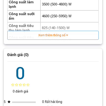
Công suất làm
3500 (500-4800) W
lạnh
Công suất sưởi
4600 (250-5950) W
ấm
Công suất tiêu
825 (140-1500) W
thụ làm lạnh
Xem thêm thông số
Công suất tiêu
1065 (110-1700) W
thụ sưởi ấm
Độ ồn dàn lạnh
20-42 dB(A)
Đánh giá (0)
Độ ồn dàn nóng
51 dB(A)
Công suất sưởi
0
1000 W
điện
Kích thước dàn
850 × 203 × 291 mm
lạnh
Kích thước dàn
830 × 325 × 540 mm
0 đánh giá
nóng
Khối lượng dàn
10.5 kg
5
0
Rất hài lòng
lạnh