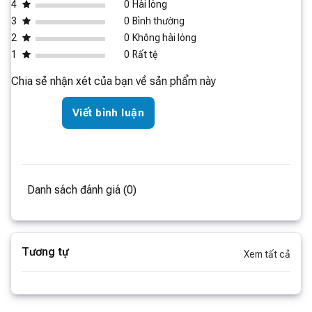
4
0
Hài lòng
Khối lượng dàn
3
0
Bình thường
26 kg
nóng
2
0
Không hài lòng
Phương thức điều
Điều khiển từ xa, ứng dụng Mi
1
0
Rất tệ
khiển
Home, giọng nói Xiao Ai
Chia sẻ nhận xét của bạn về sản phẩm này
Viết bình luận
Danh sách đánh giá (0)
Tương tự
Xem tất cả