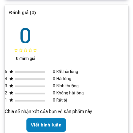
Trọng lượng (bao gồm đế)
4,8kg
Đánh giá (0)
Với
Smart Tivi Xiaomi
32A 32 inch bạn sẽ được tận
hưởng âm thanh chất lượng cao tại nhà như đang xem ở
0
rạp chiếu phim bởi nó sở hữu 2 loa âm thanh nổi với
công suất 2 x 8W kết hợp với công nghệ giả mã kép
Dolby Audio ™ + DTS-X và DTS Virtual X, đem lại hiệu
ứng âm thanh chân thật cho người sử dụng.
0 đánh giá
5
0
Rất hài lòng
4
0
Hài lòng
3
0
Bình thường
2
0
Không hài lòng
1
0
Rất tệ
Chia sẻ nhận xét của bạn về sản phẩm này
Viết bình luận