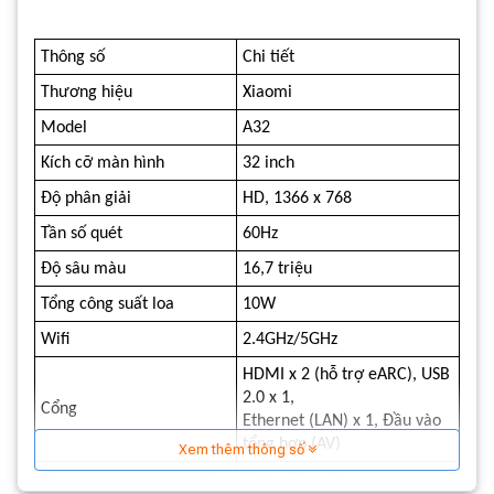
hình.
Thông số
Chi tiết
Khung kim loại nguyên khối
Thương hiệu
Xiaomi
Tivi xiaomi 32A 32 inch được trang bị khung viền và
Model
A32
toàn bộ mặt sau của tivi được làm từ kim loại nguyên
khối chắc chắn nhưng không kém sự sang trọng.
Kích cỡ màn hình
32 inch
Độ phân giải
HD, 1366 x 768
Tần số quét
60Hz
Độ sâu màu
16,7 triệu
Tổng công suất loa
10W
Wifi
2.4GHz/5GHz
HDMI x 2 (hỗ trợ eARC), USB
2.0 x 1,
Cổng
Ethernet (LAN) x 1, Đầu vào
tổng hợp (AV)
Xem thêm thông số
Loa khép âm thanh nổi tivi xiaomi A32
Kích thước (không có đế)
719 x 72 x 421mm