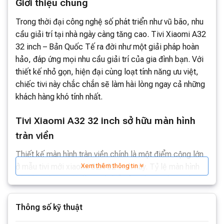
Giới thiệu chung
Trong thời đại công nghệ số phát triển như vũ bão, nhu
cầu giải trí tại nhà ngày càng tăng cao. Tivi Xiaomi A32
32 inch – Bản Quốc Tế ra đời như một giải pháp hoàn
hảo, đáp ứng mọi nhu cầu giải trí của gia đình bạn. Với
thiết kế nhỏ gọn, hiện đại cùng loạt tính năng ưu việt,
chiếc tivi này chắc chắn sẽ làm hài lòng ngay cả những
khách hàng khó tính nhất.
Tivi Xiaomi A32 32 inch sở hữu màn hình
tràn viền
Thiết kế màn hình tràn viền chính là một điểm cộng lớn
Xem thêm thông tin
ở mẫu tivi mới xiaomi 32A 32 inch này. Tỷ lệ màn hình
95,3% giúp người dùng có thể trải nghiệm những thước
phim với tầm nhìn sâu hơn, sống động hơn. Chỉ cần bạn
bật lên, nó sẽ cho bạn những hình ảnh sắc nét với độ
Thông số kỹ thuật
phân giải cao, gam màu sắc tuyệt đẹp phủ khắp màn