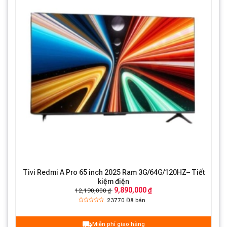
Tivi Redmi A Pro 65 inch 2025 Ram 3G/64G/120HZ– Tiết
kiệm điện
9,890,000 ₫
12,190,000 ₫
23770
Đã bán
Miễn phí giao hàng