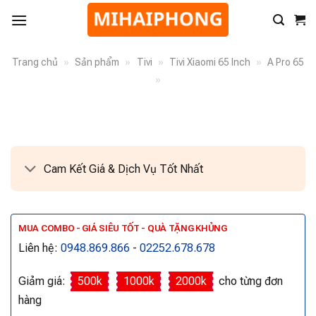
Trang chủ
»
Sản phẩm
»
Tivi
»
Tivi Xiaomi 65 Inch
»
A Pro 65
»
Cam Kết Giá & Dịch Vụ Tốt Nhất
MUA COMBO - GIÁ SIÊU TỐT - QUÀ TẶNG KHỦNG
Liên hệ:
0948.869.866
-
02252.678.678
Giảm giá:
500k
1000k
2000k
cho từng đơn
hàng