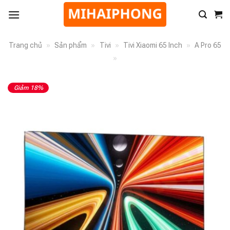
Trang chủ
»
Sản phẩm
»
Tivi
»
Tivi Xiaomi 65 Inch
»
A Pro 65
»
Giảm 18%