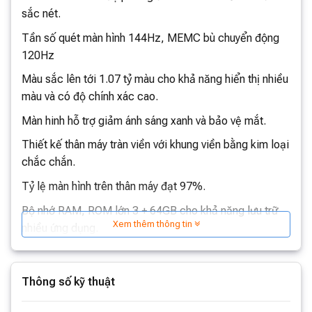
sắc nét.
Tần số quét màn hình 144Hz, MEMC bù chuyển động
120Hz
Màu sắc lên tới 1.07 tỷ màu cho khả năng hiển thị nhiều
màu và có độ chính xác cao.
Màn hinh hỗ trợ giảm ánh sáng xanh và bảo vệ mắt.
Thiết kế thân máy tràn viền với khung viền bằng kim loại
chắc chắn.
Tỷ lệ màn hình trên thân máy đạt 97%.
Bộ nhớ RAM, ROM lớn 3 + 64GB cho khả năng lưu trữ
Xem thêm thông tin
nhiều ứng dụng.
Hỗ trợ Wifi 6 mới nhất giúp kết nối nhanh và ổn định hơn.
Hỗ trợ Kết nối NFC và trình chiếu trên màn hình tivi.
Thông số kỹ thuật