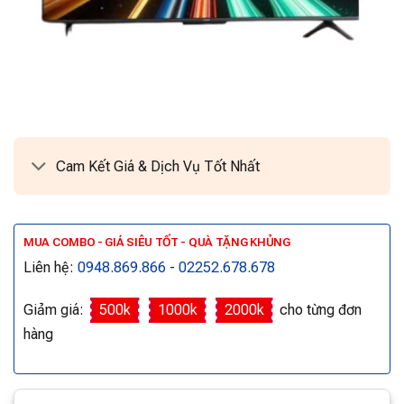
Cam Kết Giá & Dịch Vụ Tốt Nhất
MUA COMBO - GIÁ SIÊU TỐT - QUÀ TẶNG KHỦNG
Liên hệ:
0948.869.866
-
02252.678.678
Giảm giá:
500k
1000k
2000k
cho từng đơn
hàng