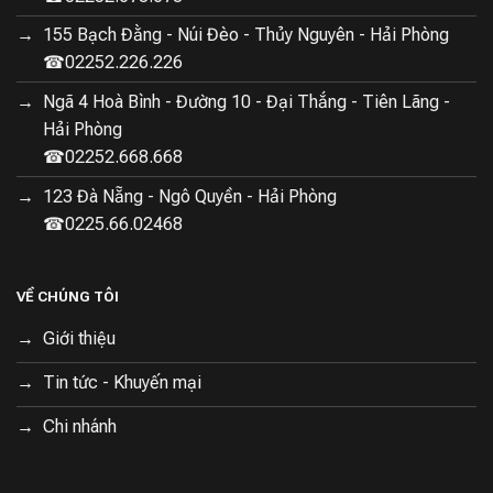
155 Bạch Đằng - Núi Đèo - Thủy Nguyên - Hải Phòng
☎02252.226.226
Ngã 4 Hoà Bình - Đường 10 - Đại Thắng - Tiên Lãng -
Hải Phòng
☎02252.668.668
123 Đà Nẵng - Ngô Quyền - Hải Phòng
☎0225.66.02468
VỀ CHÚNG TÔI
Giới thiệu
Tin tức - Khuyến mại
(Làm sạch mọi ngóc ngách trong ngôi nhà của bạn)
Chi nhánh
Công nghệ AI Stain Detection 2.0 nhận diện và xử lý
vết bẩn thông minh