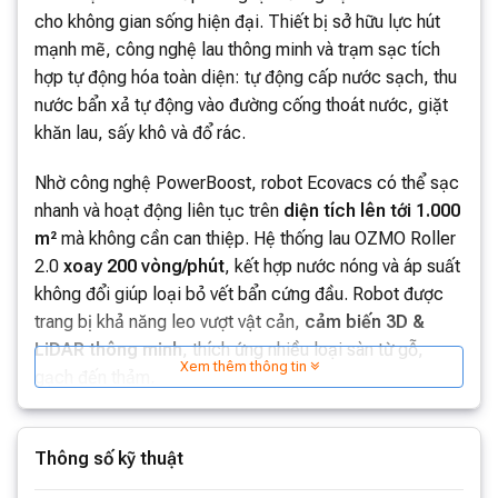
cho không gian sống hiện đại. Thiết bị sở hữu lực hút
mạnh mẽ, công nghệ lau thông minh và trạm sạc tích
hợp tự động hóa toàn diện: tự động cấp nước sạch, thu
nước bẩn xả tự động vào đường cống thoát nước, giặt
khăn lau, sấy khô và đổ rác.
Nhờ công nghệ PowerBoost, robot Ecovacs có thể sạc
nhanh và hoạt động liên tục trên
diện tích lên tới 1.000
m²
mà không cần can thiệp. Hệ thống lau OZMO Roller
2.0
xoay 200 vòng/phút
, kết hợp nước nóng và áp suất
không đổi giúp loại bỏ vết bẩn cứng đầu. Robot được
trang bị khả năng leo vượt vật cản,
cảm biến 3D &
LiDAR thông minh
, thích ứng nhiều loại sàn từ gỗ,
Xem thêm thông tin
gạch đến thảm.
Với cấu trúc
“tất cả-trong-một”
, X11 Pro Omni cho
phép bạn nghỉ ngơi thư giãn trong khi robot thay bạn
Thông số kỹ thuật
quét, hút, lau sạch mọi ngóc ngách – từ sàn gỗ, sàn