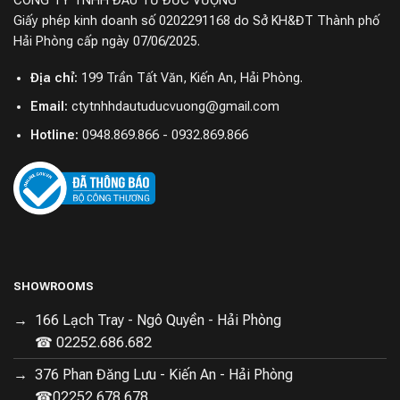
CÔNG TY TNHH ĐẦU TƯ ĐỨC VƯỢNG
Giấy phép kinh doanh số 0202291168 do Sở KH&ĐT Thành phố
Hải Phòng cấp ngày 07/06/2025.
Địa chỉ:
199 Trần Tất Văn, Kiến An, Hải Phòng.
Email:
ctytnhhdautuducvuong@gmail.com
Hotline:
0948.869.866 - 0932.869.866
(Cấp xả nước tự động)
Công nghệ TruEdge 3.0 là giải pháp lý tưởng cho các
góc và mép tường. Với khả năng mở rộng con lăn linh
hoạt 1.5 cm, hai bánh cao su ôm sát tường cùng chổi
SHOWROOMS
cạnh xoắn ốc, DEEBOT X11 Pro Omni Auto Water Cấp
166 Lạch Tray - Ngô Quyền - Hải Phòng
Xả Nước Tự Động có thể làm sạch sát tường mà không
☎ 02252.686.682
làm trầy xước đồ nội thất. Hệ thống này tự động điều
chỉnh theo thời gian thực, đảm bảo thu gom rác và làm
376 Phan Đăng Lưu - Kiến An - Hải Phòng
sạch chính xác, không bỏ sót bất kỳ khu vực nào.
☎02252.678.678