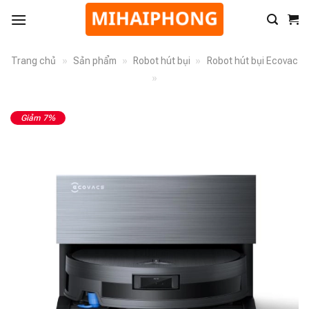
Trang chủ
»
Sản phẩm
»
Robot hút bụi
»
Robot hút bụi Ecovac
»
Giảm 7%