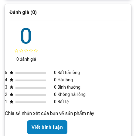
Dung tích bình chứa
4L / 2.2L
nước sạch/bẩn
Đánh giá (0)
Dung tích túi bụi
2.5L
Tự động pha nước lau
0
Ngăn kép
sàn
(
Ecovacs X11 OmniCyclone
chính hãng - Sơn tùng
Kết nối ứng dụng
Ecovacs Home
MTP làm đại sứ Thương hiệu)
Thông
số cơ bản của
Ecovacs X11 OmniCyclone
0 đánh giá
5
0
Rất hài lòng
Thương hiệu Ecovacs
4
0
Hài lòng
Xuất xứ Trung Quốc
3
0
Bình thường
Model Deebot X11 Pro Omni
2
0
Không hài lòng
1
0
Rất tệ
Lực hút 19.500Pa
Chia sẻ nhận xét của bạn về sản phẩm này
Dung lượng pin 6.400mAh
Công nghệ lau OZMO Roller 2.0
Viết bình luận
Làm sạch sát tường TruEdge 3.0