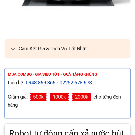
Cam Kết Giá & Dịch Vụ Tốt Nhất
MUA COMBO - GIÁ SIÊU TỐT - QUÀ TẶNG KHỦNG
Liên hệ:
0948.869.866
-
02252.678.678
Giảm giá:
500k
1000k
2000k
cho từng đơn
hàng
Robot tự động cấp xả nước hút