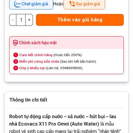
Chat giảm giá
Hoặc
Gọi giảm giá
Thêm vào giỏ hàng
Chính sách hậu mãi
Cam kết chính hãng
(Hoàn tiền 200%)
1
Miễn phí công sửa chữa
(Sau khi hết bảo hành)
2
Góp ý khiếu nại
(Liên hệ: 0948869866)
3
Thông tin chi tiết
Robot tự động cấp nước – xả nước – hút bụi – lau
nhà Ecovacs X11 Pro Omni (Auto Water)
là mẫu
robot vệ sinh cao cấp mang lại trải nghiệm “nhàn tênh”