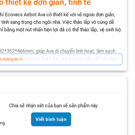
 thiết kế đơn giản, tinh tế
í Ecovacs Airbot Ava có thiết kế với vẻ ngoài đơn giản,
tính sang trọng cho ngôi nhà. Việc tháo lắp vô cùng dễ
hỉ bằng một nút nhấn tiện lợi đã có thể tháo lắp, vệ sinh bộ
332*352*466mm, giúp Ava di chuyển linh hoạt, làm sạch
a là kết cấu bộ lọc hiện đại, với ba màu sắc để lựa chọn:
m thông tin
g va chạm hồng ngoại và cảm biến nhận diện sạc, giúp
o trong nhà. Tại phần đáy của robot sẽ được trang bị:
Chia sẻ nhận xét của bạn về sản phẩm này
ến chống rơi, nắp đậy pin, cổng truyền dữ liệu,…
Viết bình luận
không khí
Airbot Ava phù hợp để lắp đặt ở mọi vị trí mà
òng