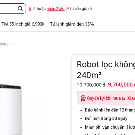
8.869.866
hoặc
nhắn Zalo
tư vấn giá rẻ
Tivi 55 Inch giá 6.990k
Tủ lạnh giảm đến 35%
covac
»
Robot lọc không
240m²
9,700,000 
10,700,000 ₫
Quyền lợi khi mua tại Xi
Bảo hành lên đến 12 tháng
Đổi mới trong 30 ngày
Miễn phí vận chuyển (Hướ