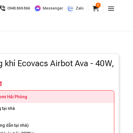
0
0948.869.866
Messenger
Zalo
 khí Ecovacs Airbot Ava - 40W,
₫
aomi Hải Phòng
 tại nhà
ng dẫn tại nhà)