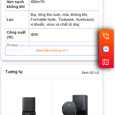
làm sạch
430m³/h
không khí
Bụi, lông thú nuôi, mùi, không khí,
Lọc
Formalde hyde, Touluene, Aceticacid,
vi khuẩn, virus và chất dị ứng
Công suất
40W
(W)
Trọng
lượng sản
10.8kg
Xem thêm thông số
phẩm
Trọng
lượng sản
14kg
Tương tự
phẩm +
Xem tất cả
Bao bì
Kích thước
337 x 352 x 466mm
rô bốt
Thời gian
4h
sạc
Phạm vi
6 điểm (lên đến 240m2)