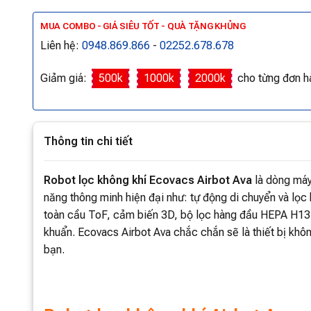
MUA COMBO - GIÁ SIÊU TỐT - QUÀ TẶNG KHỦNG
Liên hệ:
0948.869.866
-
02252.678.678
Giảm giá:
500k
1000k
2000k
cho từng đơn h
Thông tin chi tiết
Robot lọc không khí Ecovacs Airbot Ava
là dòng máy
năng thông minh hiện đại như: tự động di chuyển và lọc
toàn cầu ToF, cảm biến 3D, bộ lọc hàng đầu HEPA H13,
khuẩn. Ecovacs Airbot Ava chắc chắn sẽ là thiết bị khôn
bạn.