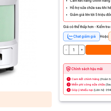
Cam kết hàng chính hãng
Hỗ trợ sửa chữa sau khi h
Giảm giá lên tới 5 triệu 
Giá có thể thấp hơn - Kiểm tra
Chat giảm giá
Hoặc
Chính sách hậu mãi
Cam kết chính hãng
(Hoàn t
1
Miễn phí công sửa chữa
(Sau
2
Góp ý khiếu nại
(Liên hệ: 09
3