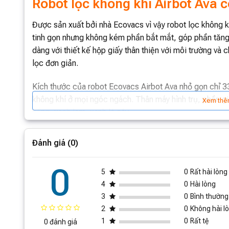
Robot lọc không khí Airbot Ava có
Được sản xuất bởi nhà Ecovacs vì vậy robot lọc không kh
tinh gọn nhưng không kém phần bắt mắt, góp phần tăng 
dàng với thiết kế hộp giấy thân thiện với môi trường và c
lọc đơn giản.
Kích thước của robot Ecovacs Airbot Ava nhỏ gọn chỉ 
không khí ở mọi ngóc ngách. Thân máy hình trụ, phần giữ
Xem thê
hồng, xanh lam, xanh lá cây.
Đánh giá (0)
Mặt sau của Ecovacs Airbot Ava được lắp đặt tấm chốn
0
Ava nhanh chóng tìm được dock sạc dù ở bất kì vị trí nà
5
0
Rất hài lòng
miếng cực sạc, 2 bánh lái, 3 bánh xe đa năng, 3 cảm bi
4
0
Hài lòng
3
0
Bình thường
Với thiết kế vô cùng nổi bật, tối ưu nhất giúp
robot lọc 
2
0
Không hài l
không gây bất kì sự bất tiện nào.
1
0
Rất tệ
0 đánh giá