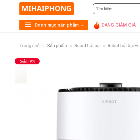
Tìm
Gọi
094
kiếm:
Danh mục sản phẩm
ĐANG GIẢM GIÁ
Trang chủ
»
Sản phẩm
»
Robot hút bụi
»
Robot hút bụi E
Giảm 9%