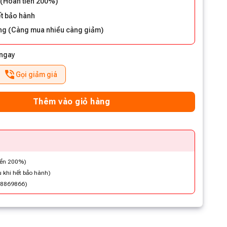
 (Hoàn tiền 200%)
ết bảo hành
đồng (Càng mua nhiều càng giảm)
 ngay
Gọi giảm giá
Thêm vào giỏ hàng
iền 200%)
 khi hết bảo hành)
48869866)