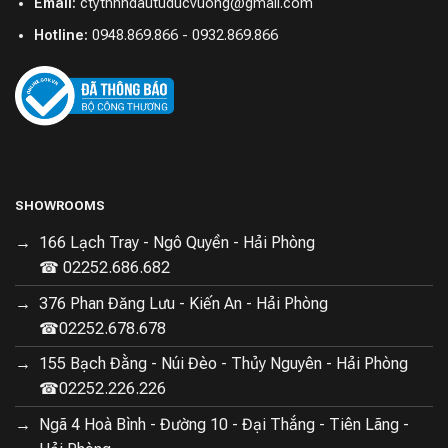
Email:
ctytnhhdautuducvuong@gmail.com
Hotline:
0948.869.866 - 0932.869.866
SHOWROOMS
166 Lạch Tray - Ngô Quyền - Hải Phòng
☎ 02252.686.682
376 Phan Đăng Lưu - Kiến An - Hải Phòng
☎02252.678.678
155 Bạch Đằng - Núi Đèo - Thủy Nguyên - Hải Phòng
☎02252.226.226
Nhận Dạng Chướng Ngại Vật Qua Reactive Al 2.0
Ngã 4 Hoà Bình - Đường 10 - Đại Thắng - Tiên Lãng -
Robot hút bụi áp dụng chiến lược tránh vật tối ưu, nhận