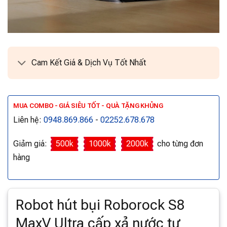
Cam Kết Giá & Dịch Vụ Tốt Nhất
MUA COMBO - GIÁ SIÊU TỐT - QUÀ TẶNG KHỦNG
Liên hệ:
0948.869.866
-
02252.678.678
Giảm giá:
500k
1000k
2000k
cho từng đơn
hàng
Robot hút bụi Roborock S8
MaxV Ultra cấp xả nước tự