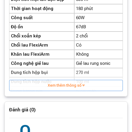
Thời gian hoạt động
180 phút
Công suất
60W
Độ ồn
67dB
Chổi xoắn kép
2 chổi
Chổi lau FlexiArm
Có
Khăn lau FlexiArm
Không
Công nghệ giẻ lau
Giẻ lau rung sonic
Dung tích hộp bụi
270 ml
Dung tích hộp nước
100 ml
Xem thêm thông số
Dung lượng pin
5.200 mAh
Kích thước robot hút bụi
350 x 353 x 103 mm
Kích thước trạm sạc
409 x 419 x 470 mm
Đánh giá (0)
Thiết Kế Chổi Bên FlexiArm Design