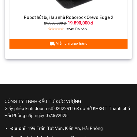
Robot hút bụi lau nhà Roborock Qrevo Edge 2
19,890,000 ₫
21,990,000 ₫
3245
Đã bán
Miễn phí giao hàng
Chổi Lăn Kép Duo RollerRiser
Đạt được hiệu quả hút bụi cao hơn trên các bề mặt và ít
tóc rối* hơn nhờ sức mạnh của bàn con lăn kép, được
thiết kế để làm sạch tốt hơn và ít gặp trục trặc.
CÔNG TY TNHH ĐẦU TƯ ĐỨC VƯỢNG
Giấy phép kinh doanh số 0202291168 do Sở KH&ĐT Thành phố
*Dựa trên thử nghiệm nội bộ được thực hiện bởi nhà
Hải Phòng cấp ngày 07/06/2025.
máy. So với Roborock S7.
Địa chỉ:
199 Trần Tất Văn, Kiến An, Hải Phòng.