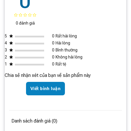
0
Quét dọn các vụn rác ở các góc khó tiếp cận bằng chổi
bên có thể vươn ra. Làm sạch 100% góc bên trong.
0 đánh giá
5
0
Rất hài lòng
4
0
Hài lòng
3
0
Bình thường
2
0
Không hài lòng
1
0
Rất tệ
Chia sẻ nhận xét của bạn về sản phẩm này
Viết bình luận
Danh sách đánh giá (0)