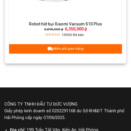
uum
Robot hút bụi Xiaomi Vacuum S10 Plus
6,350,000 ₫
6,890,000 ₫
15500
Đã bán
Hình ảnh chỉ mang tính chất minh họa
Miễn phí giao hàng
Công nghệ hút, bộ lọc
- Công nghệ cảm biến laser LDS
tiên tiến, lập bản đồ
nhanh chóng.
CÔNG TY TNHH ĐẦU TƯ ĐỨC VƯỢNG
Giấy phép kinh doanh số 0202291168 do Sở KH&ĐT Thành phố
Hải Phòng cấp ngày 07/06/2025.
Địa chỉ:
199 Trần Tất Văn, Kiến An, Hải Phòng.