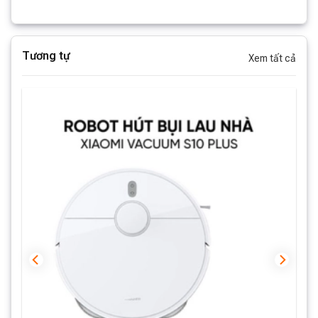
nước.
- Khay làm sạch có thể tháo rời giúp ngăn ngừa sự tích
Tương tự
Xem tất cả
tụ vết bẩn và phát triển của vi khuẩn.
Thời gian sạc và sử dụng
Dung lượng pin 5200 mAh
, cho thời gian làm việc ấn
tượng khoảng 120 phút ở chế độ hút bụi và lau nhà tiêu
chuẩn. Công nghệ pin tiên tiến, hoạt động liên tục trong
thời gian dài, đảm bảo tuổi thọ pin cao. Robot hút bụi
Xiaomi làm sạch toàn bộ ngôi nhà mà không cần sạc
giữa chừng. Khi pin yếu, tự động quay về đế sạc để nạp
năng lượng sau đó tiếp tục công việc khi đầy pin.