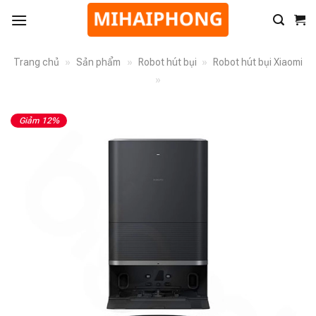
Trang chủ
»
Sản phẩm
»
Robot hút bụi
»
Robot hút bụi Xiaomi
»
Giảm 12%