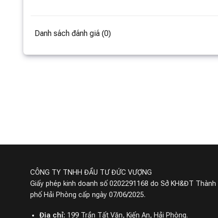
Những lý do nên chọn robot hút b
Danh sách đánh giá (0)
Hút bụi mạnh mẽ với lực hút 6000Pa
Robot hút bụi Xiaomi
Robot hút
Vacuum Mop 2 Ultra
Xiaomi Mi
Liên hệ
Li
15670
Đã bán
Miễn phí giao hàng
Miễn p
CÔNG TY TNHH ĐẦU TƯ ĐỨC VƯỢNG
Giấy phép kinh doanh số 0202291168 do Sở KH&ĐT Thành
phố Hải Phòng cấp ngày 07/06/2025.
Địa chỉ:
199 Trần Tất Văn, Kiến An, Hải Phòng.