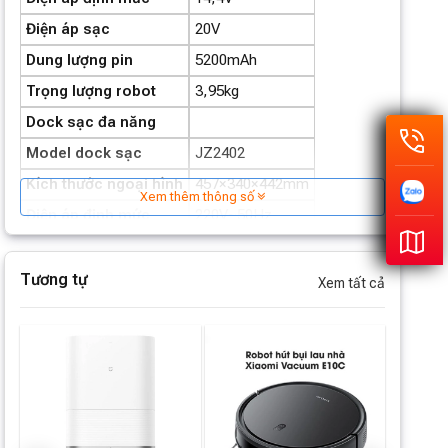
Điện áp sạc
20V
Dung lượng pin
5200mAh
Trọng lượng robot
3,95kg
Dock sạc đa năng
Model dock sạc
JZ2402
Kích thước ngoại hình
457×340×442mm
Xem thêm thông số
Điện áp định mức
220V~50Hz
Nguồn
Trạng thái sấy + sạc
40W
Tương tự
Xem tất cả
Trạng thái làm sạch
40W
Xuất xứ
Trung Quốc