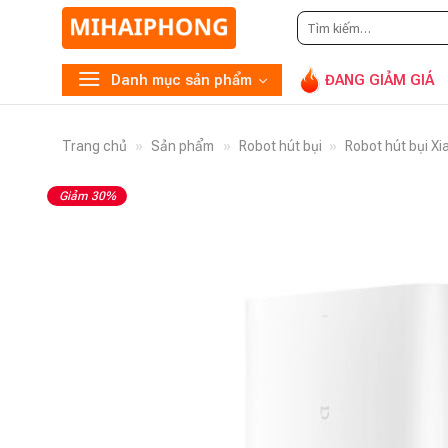
Tìm
Gọi
09
kiếm:
Danh mục sản phẩm
ĐANG GIẢM GIÁ
Trang chủ
»
Sản phẩm
»
Robot hút bụi
»
Robot hút bụi Xi
Giảm 30%