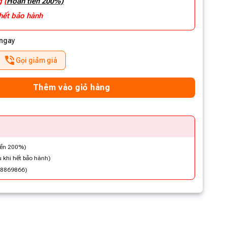
ng
(
Hoàn tiền 200%)
 hết bảo hành
 ngay
Gọi giảm giá
Thêm vào giỏ hàng
iền 200%)
 khi hết bảo hành)
48869866)