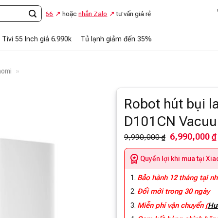
48.869.866
hoặc
nhắn Zalo
tư vấn giá rẻ
Tivi 55 Inch giá 6.990k
Tủ lạnh giảm đến 35%
aomi
»
Robot hút bụi l
D101CN Vacu
6,990,000 ₫
9,990,000 ₫
Quyền lợi khi mua tại Xi
Bảo hành 12 tháng tại n
Đổi mới trong 30 ngày
Miễn phí vận chuyển
(
Hư