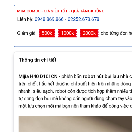
MUA COMBO - GIÁ SIÊU TỐT - QUÀ TẶNG KHỦNG
Liên hệ:
0948.869.866
-
02252.678.678
Giảm giá:
500k
1000k
2000k
cho từng đơn h
Thông tin chi tiết
Mijia H40 D101CN
- phiên bản
robot hút bụi lau nhà
c
trên chổi, hầu hết thường chỉ xuất hiện trên những dòn
nhanh, siêu sạch, robot còn được tích hợp thêm nhiều tí
tự động dọn bụi mà không cần người dùng chạm tay vào. 
một lựa chọn mới mà bạn nên tham khảo để công việc d