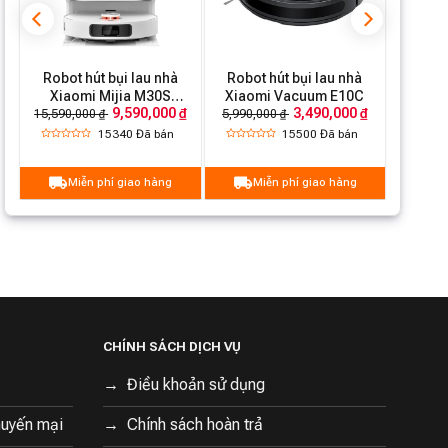
Robot hút bụi lau nhà
Robot hút bụi lau nhà
Xiaomi Mijia M30S
Xiaomi Vacuum E10C
9,590,000 ₫
3,490,000 ₫
D103CN
15,590,000 ₫
5,990,000 ₫
15340
Đã bán
15500
Đã bán
Miễn phí giao hàng
Miễn phí giao hàng
CHÍNH SÁCH DỊCH VỤ
Điều khoản sử dụng
huyến mại
Chính sách hoàn trả