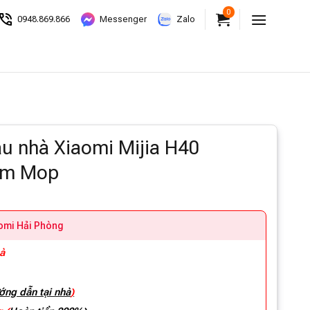
0
0948.869.866
Messenger
Zalo
au nhà Xiaomi Mijia H40
um Mop
aomi Hải Phòng
hà
ớng dẫn tại nhà
)