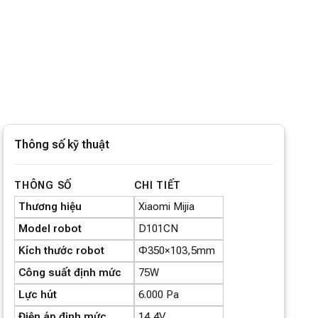
Thông số kỹ thuật
THÔNG SỐ
CHI TIẾT
Thương hiệu
Xiaomi Mijia
Model robot
D101CN
Kích thước robot
Φ350×103,5mm
Công suất định mức
75W
Lực hút
6.000 Pa
Điện áp định mức
14,4V