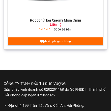
Bụi bẩn trong góc: Chải 0mm ở mặt bên và quét sạch
mặt bên.
Robot hút bụi Xiaomi Mijia Omni
Liên hệ
Bức tường, góc: lau sạch vết bẩn rộng tối thiểu 2mm.
15500
Đã bán
Khe thấp: chổi quét sâu 10mm.
Miễn phí giao hàng
Tự động cắt và hút tóc rối
CÔNG TY TNHH ĐẦU TƯ ĐỨC VƯỢNG
Giấy phép kinh doanh số 0202291168 do Sở KH&ĐT Thành phố
Hải Phòng cấp ngày 07/06/2025.
Địa chỉ:
199 Trần Tất Văn, Kiến An, Hải Phòng.