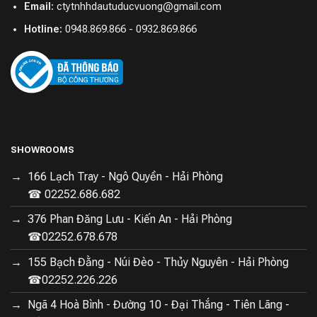
Email:
ctytnhhdautuducvuong@gmail.com
Hotline:
0948.869.866 - 0932.869.866
SHOWROOMS
166 Lạch Tray - Ngô Quyền - Hải Phòng
☎ 02252.686.682
376 Phan Đăng Lưu - Kiến An - Hải Phòng
☎02252.678.678
Một trang bị đáng chú ý trên r
obot hút bụi Mijia M40
155 Bạch Đằng - Núi Đèo - Thủy Nguyên - Hải Phòng
D110CN
như những phiên bản cao cấp khác chính là
☎02252.226.226
khả năng tự động giải quyết được vấn đề tóc rối quấn
quanh chổi quét mỗi lần làm việc. Cụ thể, robot sẽ
Ngã 4 Hoà Bình - Đường 10 - Đại Thắng - Tiên Lãng -
được trang bị bàn chải chính và bàn chải cạnh bên