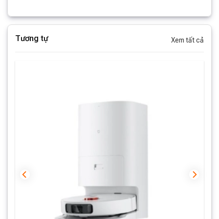
bài kiểm tra độ bền cường độ cao mà vẫn linh hoạt và
bền bỉ.
Tương tự
Xem tất cả