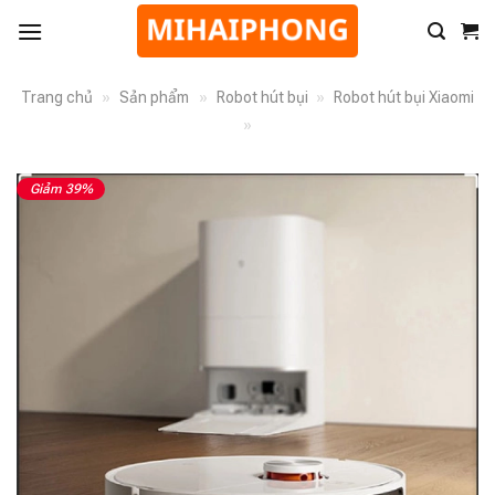
Trang chủ
»
Sản phẩm
»
Robot hút bụi
»
Robot hút bụi Xiaomi
»
Giảm 39%