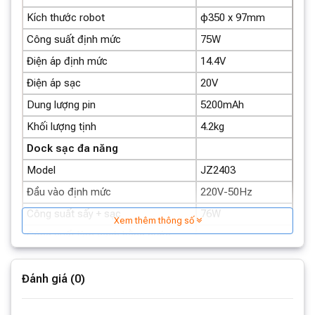
Kích thước robot
φ350 x 97mm
Công suất định mức
75W
Điện áp định mức
14.4V
Điện áp sạc
20V
Dung lượng pin
5200mAh
Khối lượng tịnh
4.2kg
Robot hút bụi lau nhà Xiaomi Mijia M40
Dock sạc đa năng
D110CN có gì nổi bật?
Model
JZ2403
Cải tiến khả năng lau và quét góc cạnh.
Đầu vào định mức
220V-50Hz
Công suất sấy + sạc
76W
Xem thêm thông số
Công suất làm sạch bằng nước
1060W
nóng
Công suất thu bụi
1000W
Đánh giá (0)
457 x 340 x
Kích thước
588mm