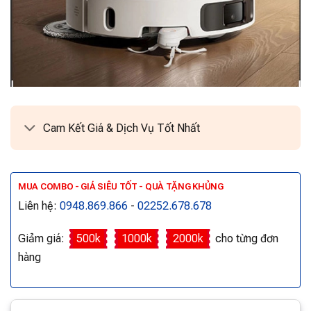
Cam Kết Giá & Dịch Vụ Tốt Nhất
MUA COMBO - GIÁ SIÊU TỐT - QUÀ TẶNG KHỦNG
Liên hệ:
0948.869.866
-
02252.678.678
Giảm giá:
500k
1000k
2000k
cho từng đơn
hàng