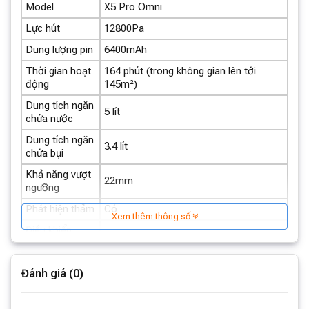
Model
X5 Pro Omni
Lực hút
12800Pa
Dung lượng pin
6400mAh
Thời gian hoạt
164 phút (trong không gian lên tới
động
145m²)
Dung tích ngăn
5 lít
chứa nước
Dung tích ngăn
3.4 lít
chứa bụi
Khả năng vượt
22mm
ngưỡng
Phát hiện thảm
Có
Xem thêm thông số
Điều khiển
Trợ lý ảo YIKO
bằng giọng nói
Công nghệ
ZeroTangle
Đánh giá (0)
chống rối
Công nghệ lập
TrueMapping 2.0