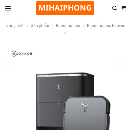
Trang chủ
»
Sản phẩm
»
Robot hút bụi
»
Robot hút bụi Ecovac
»