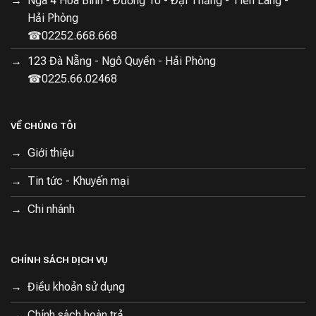
Ngã 4 Hoà Bình - Đường 10 - Đại Thắng - Tiên Lãng -
Hải Phòng
☎02252.668.668
123 Đà Nẵng - Ngô Quyền - Hải Phòng
☎0225.66.02468
VỀ CHÚNG TÔI
Giới thiệu
Tin tức - Khuyến mại
Chi nhánh
CHÍNH SÁCH DỊCH VỤ
Điều khoản sử dụng
Đánh giá chi tiết ưu điểm nổi trội của robot
hút bụi X5 Pro OMNI
Chính sách hoàn trả