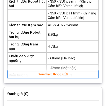
Kích thước Robot hút
- 350 x 350 x 89mm (Khi thu
bụi
Cảm biến VersaLift lại)
- 350 x 350 x 111mm (Khi nâng
Cảm biến VersaLift lên)
Kích thước trạm sạc
418 x 416 x 249mm
Trọng lượng Robot
8.20kg
hút bụi
Trọng lượng trạm
4.53kg
sạc
Chiều cao vượt
- 60mm (Hai bậc)
ngưỡng
- 42mm (Một bậc)
Xem thêm thông số
Điều hướng
DToF VersaLift
Chổi chống rối kép
Loại chổi chính
HyperStream™
Đánh giá (0)
Tránh chướng ngại
Ánh sáng cấu trúc 3D + AI RGB
vật