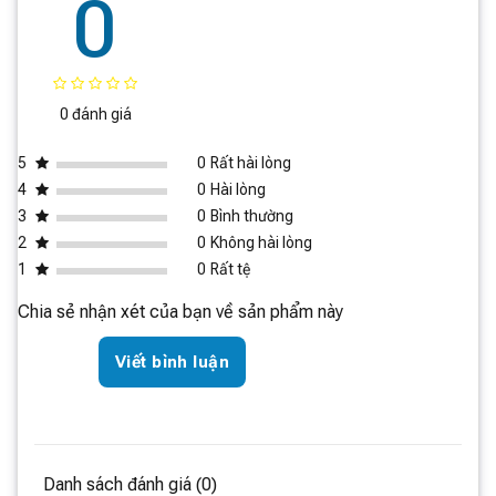
0
Lực hút tối đa (Pa)
20,000Pa
Nâng chổi
✔
Nâng chổi cạnh
✔
Xòe chổi cạnh
✔
0 đánh giá
Xòe giẻ lau
✔
5
0
Rất hài lòng
Tháo rời giẻ lau
✔
4
0
Hài lòng
Dung lượng pin
3
0
Bình thường
6,400mAh
(mAh)
2
0
Không hài lòng
Dung tích hộp đựng
1
0
Rất tệ
395ml
bụi
Chia sẻ nhận xét của bạn về sản phẩm này
Hệ thống điều khiển bằng giọng
Điều khiển bằng
nói tích hợp sẵn do bên thứ ba
giọng nói
hỗ trợ
Viết bình luận
Giặt giẻ lau nước
✔ (80°C)
nóng
Sấy khí nóng
✔
Danh sách đánh giá (0)
Nhận diện bụi bẩn/