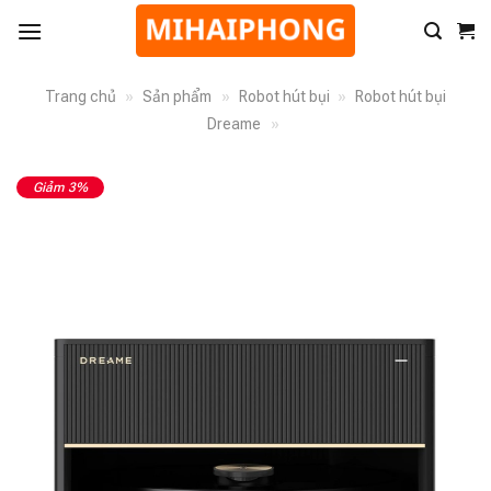
Trang chủ
»
Sản phẩm
»
Robot hút bụi
»
Robot hút bụi
Dreame
»
Giảm 3%