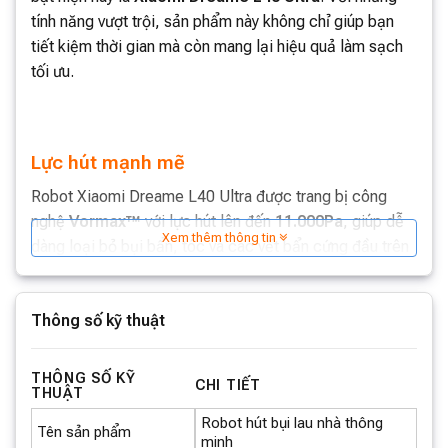
tính năng vượt trội, sản phẩm này không chỉ giúp bạn
tiết kiệm thời gian mà còn mang lại hiệu quả làm sạch
tối ưu.
Lực hút mạnh mẽ
Robot Xiaomi Dreame L40 Ultra được trang bị công
nghệ
Vormax™
với lực hút lên đến
11.000Pa
, giúp dễ
Xem thêm thông tin
dàng loại bỏ bụi bẩn, tóc và các vết bẩn cứng đầu trên
mọi bề mặt. Với khả năng này, chiếc robot này thực sự
là một trợ thủ đắc lực cho việc dọn dẹp nhà cửa.
Thông số kỹ thuật
THÔNG SỐ KỸ
Trạm sạc tự động thông minh
CHI TIẾT
THUẬT
Một trong những điểm nổi bật của Dreame L40 Ultra là
Robot hút bụi lau nhà thông
Tên sản phẩm
minh
trạm sạc tự động với dung tích lớn. Ngăn chứa nước