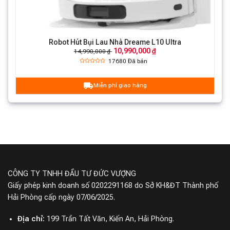
Robot Hút Bụi Lau Nhà Dreame L10 Ultra
10,990,000 ₫
14,990,000 ₫
17680
Đã bán
Miễn phí giao hàng
Vượt gờ cao 22mm
CÔNG TY TNHH ĐẦU TƯ ĐỨC VƯỢNG
Với khả năng vượt gờ lên đến
22mm
, Dreame L40 Ultra
Giấy phép kinh doanh số 0202291168 do Sở KH&ĐT Thành phố
có thể dễ dàng di chuyển qua các chướng ngại vật
Hải Phòng cấp ngày 07/06/2025.
trong nhà mà không gặp khó khăn, đảm bảo mọi ngóc
Địa chỉ:
199 Trần Tất Văn, Kiến An, Hải Phòng.
ngách đều được làm sạch.