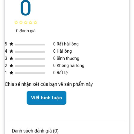
0
0 đánh giá
5
0
Rất hài lòng
4
0
Hài lòng
3
0
Bình thường
2
0
Không hài lòng
1
0
Rất tệ
Chia sẻ nhận xét của bạn về sản phẩm này
Viết bình luận
Danh sách đánh giá (0)
Thiết kế linh hoạt và tiện lợi