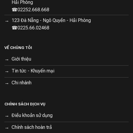
Hải Phòng
Công nghệ
OmniDirt™
giúp robot nhận biết và xử lý
☎02252.668.668
các vết bẩn cứng đầu một cách hiệu quả. Đồng thời,
123 Đà Nẵng - Ngô Quyền - Hải Phòng
chổi cạnh có khả năng nâng lên và xòe ra đến
10mm
,
☎0225.66.02468
giúp thu gom bụi bẩn từ các mép tường và góc phòng
một cách dễ dàng.
VỀ CHÚNG TÔI
Giới thiệu
Tin tức - Khuyến mại
Chi nhánh
CHÍNH SÁCH DỊCH VỤ
Điều khoản sử dụng
Chính sách hoàn trả