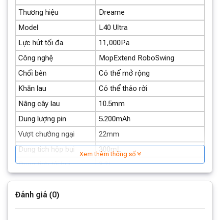
sạch lên tới
4,5L
và ngăn chứa nước bẩn
4L
giúp robot
Thương hiệu
Dreame
có thể hoạt động liên tục mà không cần phải làm đầy
Model
L40 Ultra
hay thay nước thường xuyên. Điều này mang lại sự tiện
Lực hút tối đa
11,000Pa
lợi tối đa cho người dùng.
Công nghệ
MopExtend RoboSwing
Chổi bên
Có thể mở rộng
Khăn lau
Có thể tháo rời
Nâng cây lau
10.5mm
Dung lượng pin
5.200mAh
Vượt chướng ngại
22mm
Dung tích hộp bụi
300mL
Xem thêm thông số
Dung tích túi bụi
3.2L
Kích thước robot
350 x 350 x 103.8mm
Đánh giá (0)
Kích thước đế sạc
340 x 456.7 x 590.5mm
Xuất xứ
Trung Quốc