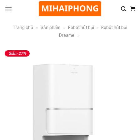
Trang chủ
»
Sản phẩm
»
Robot hút bụi
»
Robot hút bụi
Dreame
»
Giảm 27%