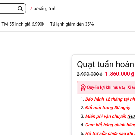
hắn Zalo
tư vấn giá rẻ
Tivi 55 Inch giá 6.990k
Tủ lạnh giảm đến 35%
Quạt tuần hoà
1,860,000 ₫
2,990,000 ₫
Quyền lợi khi mua tại Xi
Bảo hành 12 tháng tại n
Đổi mới trong 30 ngày
Miễn phí vận chuyển
(
Hư
Cam kết hàng chính hã
Hỗ trợ sửa chữa sau khi