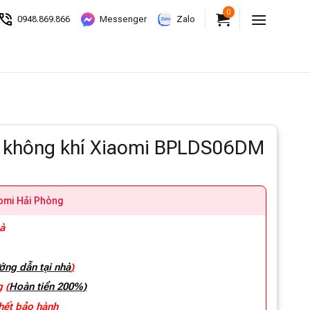
0
0948.869.866
Messenger
Zalo
n không khí Xiaomi BPLDS06DM
aomi Hải Phòng
hà
ớng dẫn tại nhà
)
ng
(
Hoàn tiền 200%)
 hết bảo hành