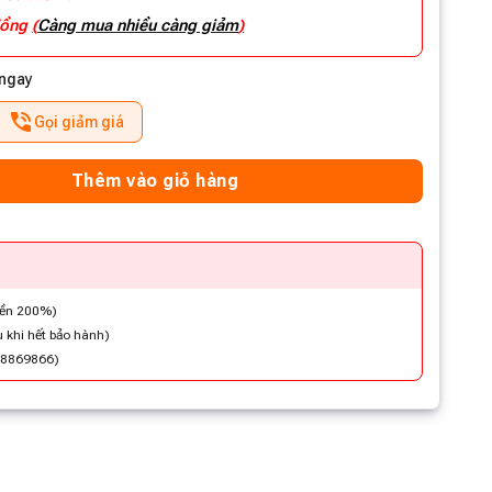
 đồng
(
Càng mua nhiều càng giảm
)
 ngay
Gọi giảm giá
Thêm vào giỏ hàng
iền 200%)
 khi hết bảo hành)
48869866)