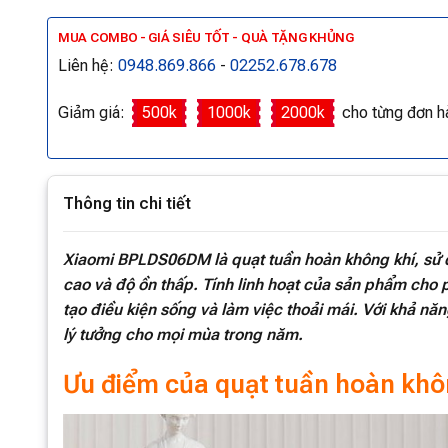
MUA COMBO - GIÁ SIÊU TỐT - QUÀ TẶNG KHỦNG
Liên hệ:
0948.869.866
-
02252.678.678
Giảm giá:
500k
1000k
2000k
cho từng đơn h
Thông tin chi tiết
Xiaomi BPLDS06DM là quạt tuần hoàn không khí, sử 
cao và độ ồn thấp. Tính linh hoạt của sản phẩm cho p
tạo điều kiện sống và làm việc thoải mái. Với khả năn
lý tưởng cho mọi mùa trong năm.
Ưu điểm của quạt tuần hoàn kh