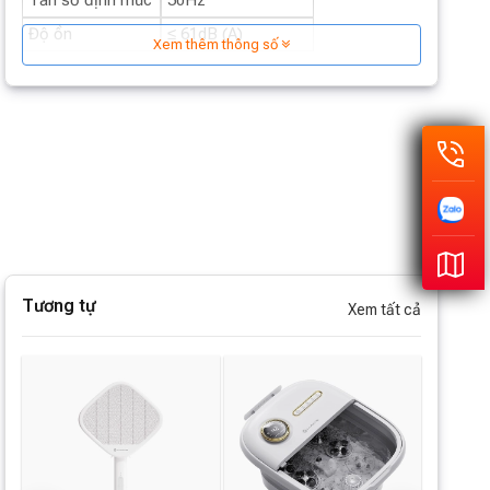
Tần số định mức
50Hz
Độ ồn
≤ 61dB (A)
Xem thêm thông số
Tương tự
Xem tất cả