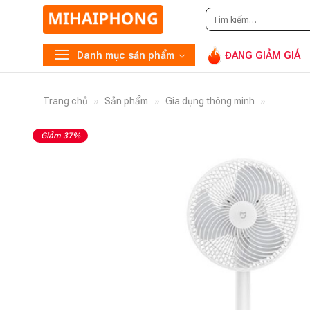
Tìm
Gọi
0948.869.866
hoặc
n
kiếm:
Danh mục sản phẩm
ĐANG GIẢM GIÁ
Trang chủ
»
Sản phẩm
»
Gia dụng thông minh
»
Giảm 37%