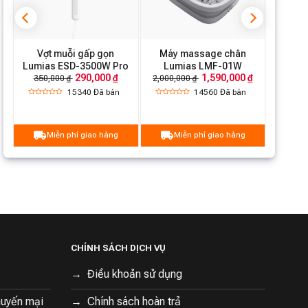
Vợt muỗi gấp gọn
Máy massage chân
Lumias ESD-3500W Pro
Lumias LMF-01W
290,000 ₫
1,590,000 ₫
350,000 ₫
2,000,000 ₫
15340
Đã bán
14560
Đã bán
Miễn phí giao hàng
Miễn phí giao hàng
CHÍNH SÁCH DỊCH VỤ
Điều khoản sử dụng
huyến mại
Chính sách hoàn trả