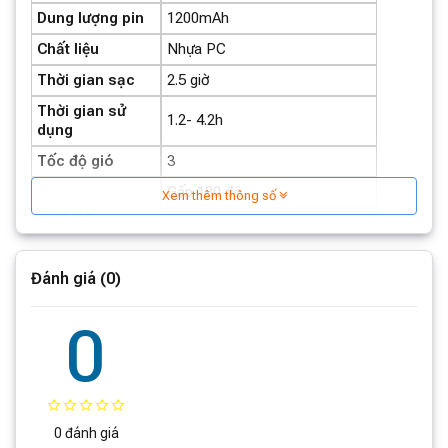
Dung lượng pin
1200mAh
Chất liệu
Nhựa PC
Thời gian sạc
2.5 giờ
Thời gian sử
1.2- 4.2h
dụng
Tốc độ gió
3
Gấp 180 độ
Xem thêm thông số
Tiện ích
Cầm tay hoặc cắm vào máy
tính
Cổng sạc
Micro USB
Đánh giá (0)
Khối lượng
114g
0
Mở ra: 180 x 20 x 90mm
Kích thước
Gấp lại: 120 x 50 x 90mm
Kích thước đóng
90 x 50 x 123mm
gói
0 đánh giá
Thương hiệu
Lumias