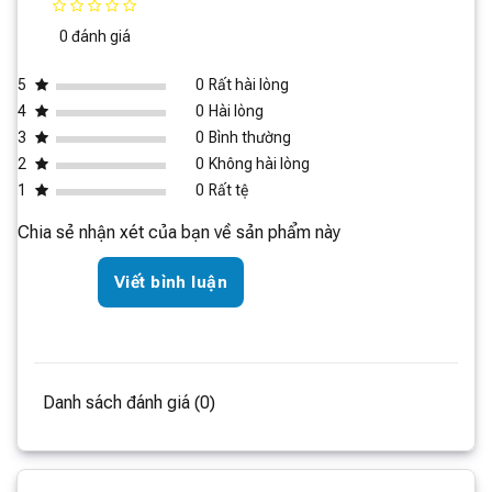
Kích thước
84 x 84 x 79mm
0 đánh giá
sản phẩm
Kích thước
5
0
Rất hài lòng
98 x 98 x 112mm
đóng gói
4
0
Hài lòng
Khối lượng
165g
3
0
Bình thường
2
0
Không hài lòng
Thương hiệu
Lumias
1
0
Rất tệ
Chia sẻ nhận xét của bạn về sản phẩm này
Viết bình luận
Danh sách đánh giá (0)