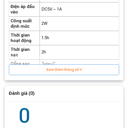
Điện áp đầu
DC5V – 1A
vào
Công suất
2W
định mức
Thời gian
1.5h
hoạt động
Thời gian
2h
sạc
Cổng sạc
Type-C
Xem thêm thông số
Lưỡi cắt xoay 360°
3 chế độ chức năng
Mặt lưới tổ ong
Đánh giá (0)
Tiện ích
Nguồn điện 2 chiều
0
Màn hình kỹ thuật số báo chức năng
6 lưỡi dao cắt nhanh chóng
Đèn LED hiện đại