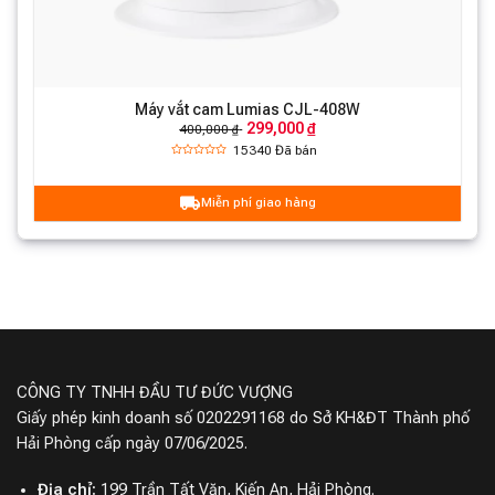
Máy vắt cam Lumias CJL-408W
299,000 ₫
400,000 ₫
15340
Đã bán
Miễn phí giao hàng
CÔNG TY TNHH ĐẦU TƯ ĐỨC VƯỢNG
Giấy phép kinh doanh số 0202291168 do Sở KH&ĐT Thành phố
Hải Phòng cấp ngày 07/06/2025.
Địa chỉ:
199 Trần Tất Văn, Kiến An, Hải Phòng.