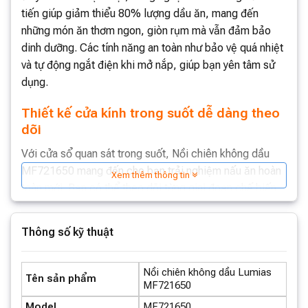
tiến giúp giảm thiểu 80% lượng dầu ăn, mang đến
những món ăn thơm ngon, giòn rụm mà vẫn đảm bảo
dinh dưỡng. Các tính năng an toàn như bảo vệ quá nhiệt
và tự động ngắt điện khi mở nắp, giúp bạn yên tâm sử
dụng.
Thiết kế cửa kính trong suốt dễ dàng theo
dõi
Với cửa sổ quan sát trong suốt, Nồi chiên không dầu
MF721650 mang đến cho bạn trải nghiệm nấu ăn hoàn
Xem thêm thông tin
toàn mới. Bạn có thể theo dõi từng giai đoạn chế biến
món ăn mà không cần mở nắp, giúp giữ nhiệt độ bên
trong ổn định và hương vị món ăn được trọn vẹn. Nhờ
Thông số kỹ thuật
đó, bạn dễ dàng kiểm soát quá trình nấu nướng và điều
chỉnh nhiệt độ, thời gian phù hợp, đảm bảo món ăn luôn
Nồi chiên không dầu Lumias
đạt đến độ chín tới hoàn hảo.
Tên sản phẩm
MF721650
Được trang bị 11 chương trình nấu ăn tiện
Model
MF721650