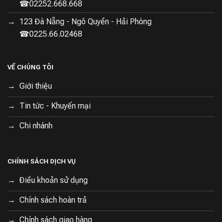
☎02252.668.668
123 Đà Nẵng - Ngô Quyền - Hải Phòng
☎0225.66.02468
VỀ CHÚNG TÔI
Giới thiệu
Tương tác thông minh
Tin tức - Khuyến mại
Một số những tính năng ưu việt mà Dreame trang bị cho
Chi nhánh
M12 để giúp việc sử dụng của người dùng trở nên đơn
giản và hiệu quả hơn gồm:
CHÍNH SÁCH DỊCH VỤ
+
Màn hình LED
: thể hiện đầy đủ các thông số và thông
tin của thiết bị theo thời gian thực như lượng pin, chế độ
Điều khoản sử dụng
hoạt động, tình trạng lỗi (nếu có)
Chính sách hoàn trả
+
Chỉ dẫn giọng nói
: Tính năng thông báo các điều kiện
Chính sách giao hàng