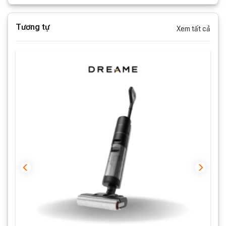
Tương tự
Xem tất cả
Hộp chứa bụi có dung tích lên đến
350 mL
cho phép
bạn thoải mái dọn dẹp toàn bộ các khu vực cần dọn
dẹp chỉ trong một lần thao tác.
Ở chế độ là máy hút bụi cầm tay,
Dreame M12
có 2
mức lực hút lần lượt là
12000 Pa
và
8000 Pa
Chức năng lau sàn
Kế thừa khả năng làm sạch tuyệt vời của Dreame H12,
M12 vẫn tập trung khai thác và nâng cao khả năng làm
sạch với thiết kế “cuộn lăn tràn viền”. Thiết kế này