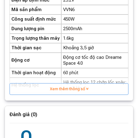
7 bước giảm ồn
Mã sản phẩm
VVN6
Bộ thu: 0,5 l
Công suất định mức
450W
Công nghệ pin sạc Li-ion.
Dung lượng pin
2500mAh
Thời lượng pin: 60 phút
Trọng lượng thân máy
1.6kg
Điện áp: 25,2 V
Thời gian sạc
Khoảng 3,5 giờ
Động cơ tốc độ cao Dreame
Trọng lượng: 1,6kg
Động cơ
Space 4.0
Động cơ tốc độ cao: 125.000 vòng/phút
Thời gian hoạt động
60 phút
Hệ thống làm sạch 12 lốc xoáy.
Hệ thống lọc 12 chớp lốc xoáy;
Hệ thống lọc
Lọc 5 lớp
Xem thêm thông số
Quá trình lọc 5 giai đoạn
Áp lực hút
lên đến 24.000Pa
Xử lý 99,97% các hạt bụi có kích thước micron.
Công suất hút
lên đến 150AW
Đánh giá (0)
Dung tích tối đa hộp
0.5L
chứa bụi