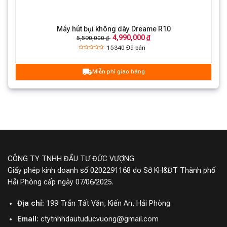
Máy hút bụi không dây Dreame R10
4,990,000 ₫
5,590,000 ₫
15340
Đã bán
Miễn phí giao hàng
CÔNG TY TNHH ĐẦU TƯ ĐỨC VƯỢNG
Giấy phép kinh doanh số 0202291168 do Sở KH&ĐT Thành phố
Hải Phòng cấp ngày 07/06/2025.
Địa chỉ:
199 Trần Tất Văn, Kiến An, Hải Phòng.
Email:
ctytnhhdautuducvuong@gmail.com