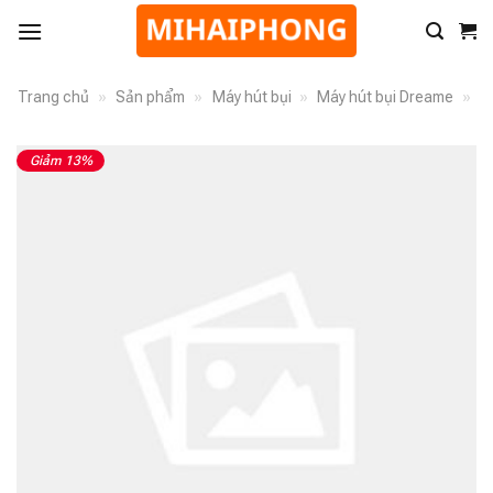
Trang chủ
»
Sản phẩm
»
Máy hút bụi
»
Máy hút bụi Dreame
»
Giảm 13%