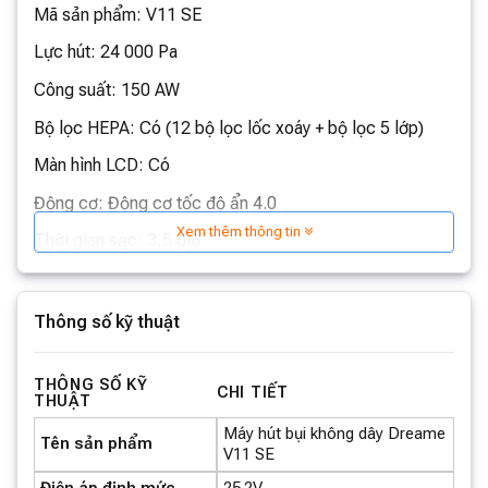
Mã sản phẩm: V11 SE
Lực hút: 24 000 Pa
Công suất: 150 AW
Bộ lọc HEPA: Có (12 bộ lọc lốc xoáy + bộ lọc 5 lớp)
Màn hình LCD: Có
Động cơ: Động cơ tốc độ ẩn 4.0
Xem thêm thông tin
Thời gian sạc: 3,5 giờ
Công suất định mức: 450 watt
Điện áp định mức: 25,2V
Thông số kỹ thuật
Tốc độ động cơ: 125.000 vòng/phút
THÔNG SỐ KỸ
Loại pin: Li-ion
CHI TIẾT
THUẬT
Dung tích hộp bụi: 0,5L
Máy hút bụi không dây Dreame
Tên sản phẩm
V11 SE
Tiếng ồn tối đa: 72 dB
Điện áp định mức
25.2V