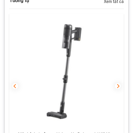
Tương tự
Xem tất cả
thể làm sạch nhiều bề mặt, từ sàn nhà, thảm, đến các
vật dụng như sofa. Đặc biệt, đầu hút khe 2 trong 1 giúp
bạn làm sạch các khe hẹp, mép tường và những vị trí
khó tiếp cận. Bạn không cần phải lo lắng về việc bỏ sót
bụi bẩn ở những góc khuất nữa.
Hệ thống lọc 5 tầng (HEPA)
Máy được trang bị hệ thống lọc 5 tầng, trong đó bộ lọc
HEPA giúp giữ lại đến 99.95% các hạt bụi siêu mịn có
kích thước chỉ 0.3 micron. Hệ thống này không chỉ giúp
làm sạch không khí mà còn bảo vệ sức khỏe của các
thành viên trong gia đình bằng cách loại bỏ các tác
nhân gây dị ứng như phấn hoa, vi khuẩn hay mạt bụi.