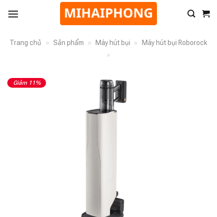
Trang chủ
»
Sản phẩm
»
Máy hút bụi
»
Máy hút bụi Roborock
»
Giảm 11%