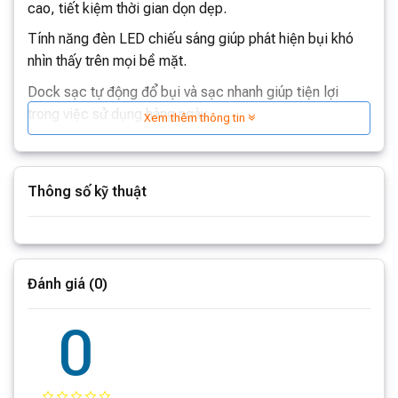
cao, tiết kiệm thời gian dọn dẹp.
Tính năng đèn LED chiếu sáng giúp phát hiện bụi khó
nhìn thấy trên mọi bề mặt.
Dock sạc tự động đổ bụi và sạc nhanh giúp tiện lợi
trong việc sử dụng hàng ngày.
Xem thêm thông tin
Thông số kỹ thuật
Trọn bộ sản phẩm
Xem thêm thông số
Thân
máy hút bụi cầm tay
Roborock H60 Hub Ultra
Đầu hút đa bề mặt
Đánh giá (0)
Đầu hút mini có động cơ
Đầu hút chổi quét 2 trong 1
0
Dock sạc đa năng
Dây nguồn