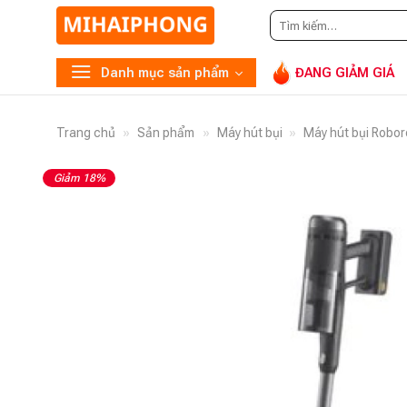
Tìm
Gọ
kiếm:
Danh mục sản phẩm
ĐANG GIẢM GIÁ
Trang chủ
»
Sản phẩm
»
Máy hút bụi
»
Máy hút bụi Robo
Giảm 18%