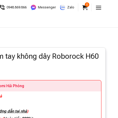
0
0948.869.866
Messenger
Zalo
m tay không dây Roborock H60
aomi Hải Phòng
hà
ớng dẫn tại nhà
)