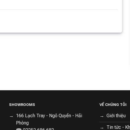
bụi lau nhà
Máy hút bụi lau nhà
Roborock Dyad Air –
nh Roborock
Roborock F25 Gen 2
Máy lau nhà khô và ướt
6,890,000 ₫
8,990,000 
mbo (5-in-1)
thông minh
0,000 ₫
10,990,000 ₫
10,350,000 ₫
0,000 ₫
3463
Đã bán
15340
Đã bán
16000
Đã bán
dây thế hệ mới của Roborock, được định hướng dành cho
ề cao sức mạnh làm sạch. Thiết bị sở hữu thiết kế thanh
hí giao hàng
Miễn phí giao hàng
Miễn phí giao hàng
h để mang lại cảm giác cầm nắm thoải mái trong suốt quá
SHOWROOMS
VỀ CHÚNG TÔI
166 Lạch Tray - Ngô Quyền - Hải
Giới thiệu
Phòng
Tin tức - K