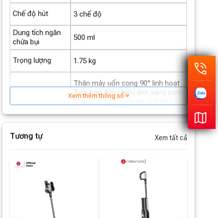
Chế độ hút
3 chế độ
Dung tích ngăn
500 ml
chứa bụi
Trọng lượng
1.75 kg
Thân máy uốn cong 90° linh hoạt
Tích hợp đèn chiếu ánh sáng xanh
Xem thêm thông số
Màn hình LED hiển thị chế độ và
Tiện ích
dung lượng pin
Bộ phụ kiện đa năng đi kèm
Trang bị lưỡi lược răng cưa
Tương tự
Xem tất cả
JawScraper Hybrid
Kích thước
29.3 x 25 x 116.2 cm
Hãng sản xuất
Roborock
Hệ thống lọc 5 giai đoạn hiệu quả
cao