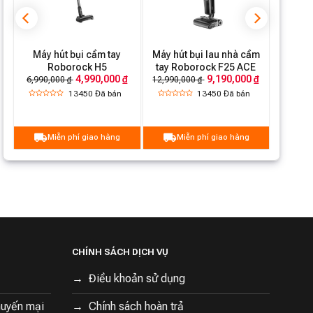
Tính năng khác
Công nghệ tách bụi 9-cyclone
Pin tháo rời, dễ thay thế
Máy hút bụi cầm tay
Máy hút bụi lau nhà cầm
Roborock H5
tay Roborock F25 ACE
₫
4,990,000 ₫
9,190,000 ₫
6,990,000 ₫
12,990,000 ₫
13450
Đã bán
13450
Đã bán
Miễn phí giao hàng
Miễn phí giao hàng
CHÍNH SÁCH DỊCH VỤ
Điều khoản sử dụng
huyến mại
Chính sách hoàn trả