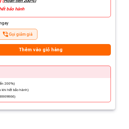
ng
(
Hoàn tiền 200%)
 hết bảo hành
 ngay
Gọi giảm giá
Thêm vào giỏ hàng
iền 200%)
 khi hết bảo hành)
48869866)