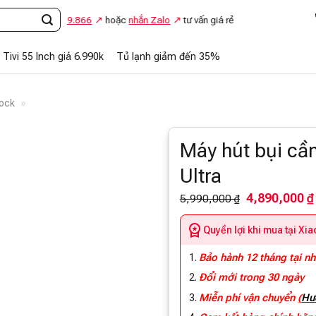
i
0948.869.866
hoặc
nhắn Zalo
tư vấn giá rẻ
Tivi 55 Inch giá 6.990k
Tủ lạnh giảm đến 35%
rock
»
Máy hút bụi cầ
Ultra
4,890,000 ₫
5,990,000 ₫
Quyền lợi khi mua tại Xi
Bảo hành 12 tháng tại n
Đổi mới trong 30 ngày
Miễn phí vận chuyển
(
Hư