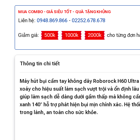
MUA COMBO - GIÁ SIÊU TỐT - QUÀ TẶNG KHỦNG
Liên hệ:
0948.869.866
-
02252.678.678
Giảm giá:
500k
1000k
2000k
cho từng đơn h
Thông tin chi tiết
Máy hút bụi cầm tay không dây Roborock H60 Ultra
xoáy cho hiệu suất làm sạch vượt trội và ổn định lâu 
giúp làm sạch dễ dàng dưới gầm thấp mà không cần 
xanh 140° hỗ trợ phát hiện bụi mịn chính xác. Hệ th
trong lành, an toàn cho sức khỏe.