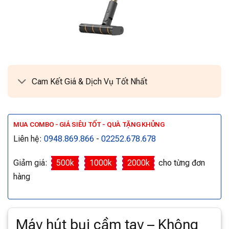
Cam Kết Giá & Dịch Vụ Tốt Nhất
MUA COMBO - GIÁ SIÊU TỐT - QUÀ TẶNG KHỦNG
Liên hệ:
0948.869.866
-
02252.678.678
Giảm giá:
500k
1000k
2000k
cho từng đơn
hàng
Máy hút bụi cầm tay – Không