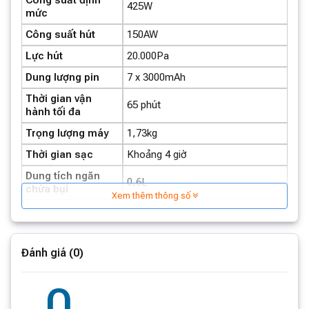
425W
mức
Công suất hút
150AW
Lực hút
20.000Pa
Dung lượng pin
7 x 3000mAh
Thời gian vận
65 phút
hành tối đa
Trọng lượng máy
1,73kg
Ưu điểm của Máy hút bụi cầm tay
Thời gian sạc
Khoảng 4 giờ
Dreame V12S
Dung tích ngăn
0,6L
chứa bụi
Xem thêm thông số
Đèn soi bụi ánh sáng xanh
Cuộn lăn tràn viền hút sạch sát cạnh
Lực hút siêu mạnh 150 AW, động cơ không chổi than
Đánh giá (0)
120.000 vòng/phút
0
Pin 7 x 3.000 mAh, cho thời gian sử dụng liên tục lên
đến 60 phút