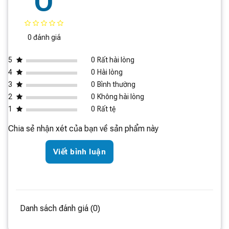
Màn hình LED HD thông minh
Thiết kế không dây tiện lợi và thông minh
0 đánh giá
Bộ lọc nhiều lớp giữ chặt 99,9% rác bẩn và bụi mịn
5
0
Rất hài lòng
4
0
Hài lòng
3
0
Bình thường
2
0
Không hài lòng
1
0
Rất tệ
Chia sẻ nhận xét của bạn về sản phẩm này
Viết bình luận
Danh sách đánh giá (0)