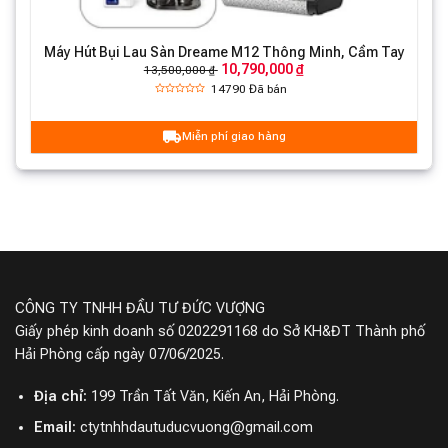
Lực hút cực mạnh – Bụi bẩn không còn
Máy Hút Bụi Lau Sàn Dreame M12 Thông Minh, Cầm Tay
10,790,000 ₫
đường trốn
13,500,000 ₫
14790
Đã bán
Máy hút bụi cầm tay Dreame V12S có lực hút siêu
mạnh 150AW, tương đương 20.000PA, kết hợp với động
Miễn phí giao hàng
cơ không chổi than có tốc độ 120.000 vòng/phút, giúp
loại bỏ bụi bẩn trên sản một cách hiệu quả và nhanh
chóng.
CÔNG TY TNHH ĐẦU TƯ ĐỨC VƯỢNG
Giấy phép kinh doanh số 0202291168 do Sở KH&ĐT Thành phố
Hải Phòng cấp ngày 07/06/2025.
Địa chỉ:
199 Trần Tất Văn, Kiến An, Hải Phòng.
Email:
ctytnhhdautuducvuong@gmail.com