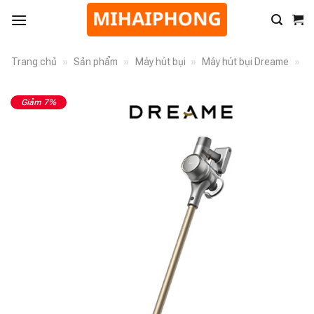
Trang chủ
»
Sản phẩm
»
Máy hút bụi
»
Máy hút bụi Dreame
»
Giảm 7%