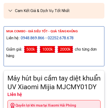
Cam Kết Giá & Dịch Vụ Tốt Nhất
MUA COMBO - GIÁ SIÊU TỐT - QUÀ TẶNG KHỦNG
Liên hệ:
0948.869.866
-
02252.678.678
Giảm giá:
500k
1000k
2000k
cho từng đơn
hàng
Máy hút bụi cầm tay diệt khuẩn
UV Xiaomi Mijia MJCMY01DY
Liên hệ
Quyền lợi khi mua tại Xiaomi Hải Phòng