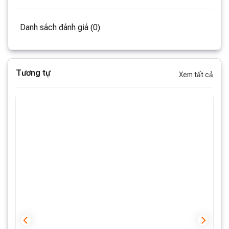
Danh sách đánh giá (0)
Tương tự
Xem tất cả
Thông số sản phẩm Xiaomi Mijia Mite Removal
12000Pa
> Thương hiệu: Xiaomi Mijia
> Model: MJCMY01DY
> Điện áp định mức: 220V
> Tần số định mức: 50Hz
> Công suất định mức: 350W
> Lực hút: ≥12kPa
> Tiếng ồn: ≤78dB
> Tổng trọng lượng sản phẩm: 2.3kg