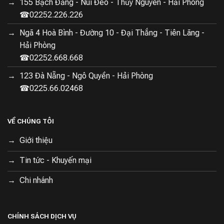
- HP 02252.678.678
155 Bạch Đằng - Núi Đèo - Thủy Nguyên - Hải Phòng
☎02252.226.226
Showroom 2: 166 Lạch Tray - Ngô Quyền - Hải Phòng
Ngã 4 Hoà Bình - Đường 10 - Đại Thắng - Tiên Lãng -
02252.682.682
Hải Phòng
☎02252.668.668
Showroom 3: Ngã 4 phố Hòa Bình - Đại Thắng - Tiên
Lãng - HP 02252.668.668
123 Đà Nẵng - Ngô Quyền - Hải Phòng
☎0225.66.02468
Showroom 4: 545 Hùng Vương - Quán Toan - Hồng
Bàng - HP 02256.66.02468
VỀ CHÚNG TÔI
Showroom 5: 155 Bạch Đằng - Núi Đèo - Thủy Nguyên
Giới thiệu
- HP 02252.226.226
Tin tức - Khuyến mại
Chi nhánh
CHÍNH SÁCH DỊCH VỤ