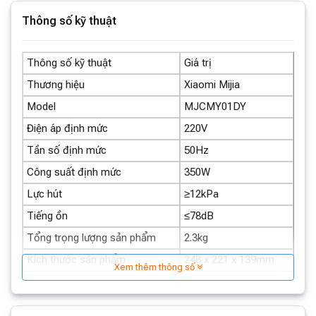
Thông số kỹ thuật
Thông số kỹ thuật
Giá trị
Thương hiệu
Xiaomi Mijia
Model
MJCMY01DY
Điện áp định mức
220V
Tần số định mức
50Hz
Công suất định mức
350W
Lực hút
≥12kPa
Tiếng ồn
≤78dB
Tổng trọng lượng sản phẩm
2.3kg
Kích thước sản phẩm
248 x 221 x 139mm
Xem thêm thông số