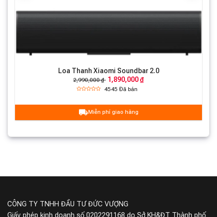
> Kích thước sản phẩm: 248 x 221 x 139mm
Loa Thanh Xiaomi Soundbar 2.0
1,890,000 ₫
2,990,000 ₫
4545
Đã bán
Miễn phí giao hàng
CÔNG TY TNHH ĐẦU TƯ ĐỨC VƯỢNG
Giấy phép kinh doanh số 0202291168 do Sở KH&ĐT Thành phố