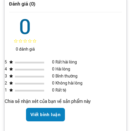
Đánh giá (0)
0
Phần lớn giường nệm, ghế sofa,… thường là nơi “trú
0 đánh giá
ngụ” của rất nhiều mạt bụi và các chất gây dị ứng. Việc
sử dụng máy hút hút bụi thông thường sẽ không thể loại
5
0
Rất hài lòng
bỏ chúng tận gốc. Tuy nhiên,
máy hút bụi diệt khuẩn
4
0
Hài lòng
UV Mijia MJCMY01DY
dưới đây, hoàn toàn có thể làm
3
0
Bình thường
được điều đó.
2
0
Không hài lòng
1
0
Rất tệ
Chia sẻ nhận xét của bạn về sản phẩm này
Viết bình luận