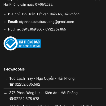
Hải Phòng cấp ngày 07/06/2025.
Địa chỉ:
199 Trần Tất Văn, Kiến An, Hải Phòng.
Email:
ctytnhhdautuducvuong@gmail.com
Hotline:
0948.869.866 - 0932.869.866
SIÊU THỊ ĐIỆN MÁY HALO
SHOWROOMS
166 Lạch Tray - Ngô Quyền - Hải Phòng
Hotline: 02252.678.678
☎ 02252.686.682
Hệ thống showroom:
376 Phan Đăng Lưu - Kiến An - Hải Phòng
☎02252.678.678
Showroom 1: 376 - 378 - 380 Phan Đăng Lưu - Kiến An