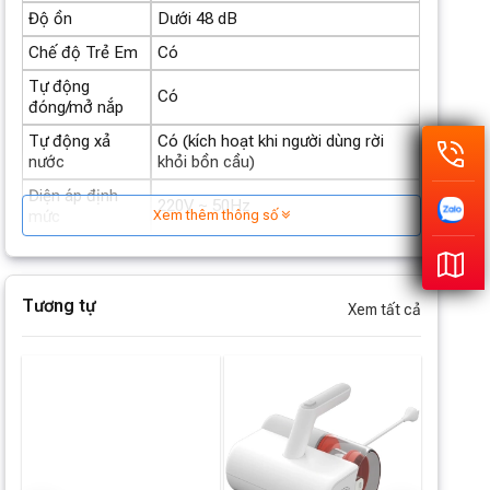
Độ ồn
Dưới 48 dB
Chế độ Trẻ Em
Có
Tự động
Có
đóng/mở nắp
Tự động xả
Có (kích hoạt khi người dùng rời
nước
khỏi bồn cầu)
Điện áp định
220V ~ 50Hz
mức
Xem thêm thông số
Công suất định
1350W
mức
Tương tự
Kích thước sản
Xem tất cả
phẩm (D x R x
685 x 390 x 436 mm
C)
Kích thước hình
681 x 387 x 480 mm
học
Trọng lượng
~43 kg
tịnh