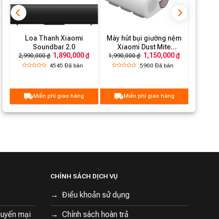
Tiêu chuẩn chất
GB 4706.1-2005 / GB 4706.24-2008
lượng
/ GB 38448-2019 / TDT 9952-2018
Loa Thanh Xiaomi
Máy hút bụi giường nệm
Soundbar 2.0
Xiaomi Dust Mite
1,890,000 ₫
1,150,000 ₫
Vacuum Cleaner EU
2,990,000 ₫
1,990,000 ₫
(BHR8276EU)
4545
Đã bán
5900
Đã bán
Miễn phí giao hàng
Miễn phí giao hàng
CHÍNH SÁCH DỊCH VỤ
Điều khoản sử dụng
huyến mại
Chính sách hoàn trả