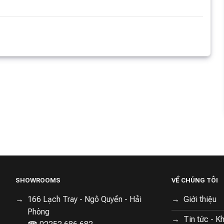
 Không Khí
Nồi lẩu 2 ngăn Xiaomi
Đèn đọc sách tích điện
Smarmi P1
Zhiwu Zhu
từ tính Xiaomi Mijia
1,890,000 ₫
585,000 ₫
390,000 ₫
9290029114
600,000 ₫
450,000 ₫
2334
Đã bán
4545
Đã bán
3999
Đã bán
hí giao hàng
Miễn phí giao hàng
Miễn phí giao hàng
SHOWROOMS
VỀ CHÚNG TÔI
166 Lạch Tray - Ngô Quyền - Hải
Giới thiệu
Phòng
Tin tức - K