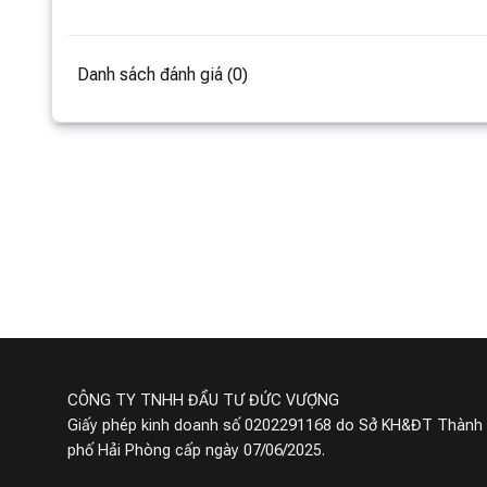
Danh sách đánh giá (0)
Bồn cầu thông minh
Máy Lọc
Viomi Little Whale 2 Pro
Xiaomi 
Khử trùng tia UV
13,950,000 ₫
2,990,000 ₫
11,450,000 ₫
4545
Đã bán
Miễn phí giao hàng
Miễn p
CÔNG TY TNHH ĐẦU TƯ ĐỨC VƯỢNG
Giấy phép kinh doanh số 0202291168 do Sở KH&ĐT Thành
phố Hải Phòng cấp ngày 07/06/2025.