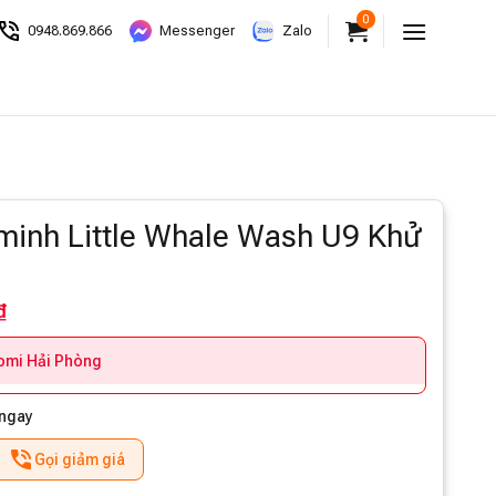
0
0948.869.866
Messenger
Zalo
minh Little Whale Wash U9 Khử
₫
aomi Hải Phòng
 ngay
Gọi giảm giá