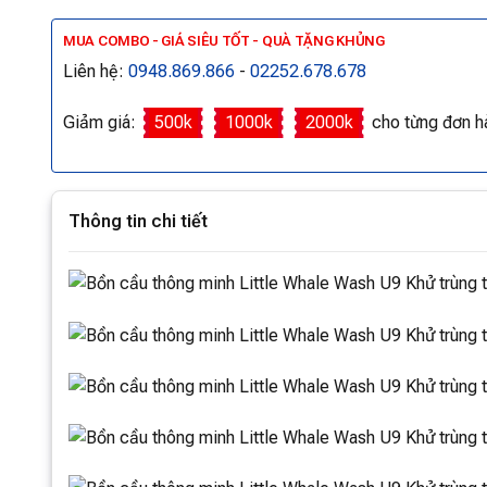
MUA COMBO - GIÁ SIÊU TỐT - QUÀ TẶNG KHỦNG
Liên hệ:
0948.869.866
-
02252.678.678
Giảm giá:
500k
1000k
2000k
cho từng đơn h
Thông tin chi tiết