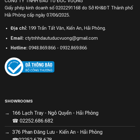
CÔNG TY TNHH ĐẦU TƯ ĐỨC VƯỢNG
Giấy phép kinh doanh số 0202291168 do Sở KH&ĐT Thành phố
Hải Phòng cấp ngày 07/06/2025.
Địa chỉ:
199 Trần Tất Văn, Kiến An, Hải Phòng.
Email:
ctytnhhdautuducvuong@gmail.com
Hotline:
0948.869.866 - 0932.869.866
Hiệu suất mạnh mẽ, bảo vệ sức khỏe
Động cơ 5 biến tần cao cấp
Động cơ DD trực tiếp, kiểm soát góc chính xác, bền bỉ
và đáng tin cậy.
Quạt sấy biến tần: Giữ nhiệt độ và luồng khí ổn định,
bảo vệ chất liệu vải.
SHOWROOMS
Máy bơm biến tần: Hiệu suất cao, vận hành êm ái ngay
166 Lạch Tray - Ngô Quyền - Hải Phòng
cả vào ban đêm.
☎ 02252.686.682
376 Phan Đăng Lưu - Kiến An - Hải Phòng
☎02252.678.678