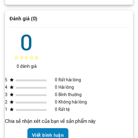
Dung tích sấy định mức
7 kg + 0.2 kg
Đánh giá (0)
0
0 đánh giá
5
0
Rất hài lòng
Kích thước tiêu chuẩn – Không gian tối ưu
4
0
Hài lòng
3
0
Bình thường
Kích thước tương đương máy giặt 10kg truyền thống, dễ
2
0
Không hài lòng
dàng lắp đặt trong tủ bếp tiêu chuẩn mà không cần mở
1
0
Rất tệ
rộng diện tích.
Chia sẻ nhận xét của bạn về sản phẩm này
Viết bình luận