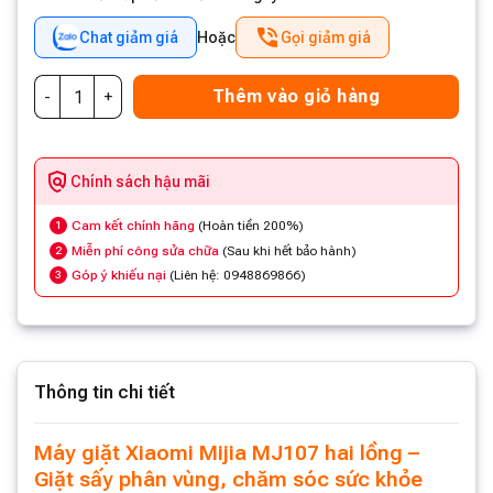
Chat giảm giá
Hoặc
Gọi giảm giá
Thêm vào giỏ hàng
Chính sách hậu mãi
Cam kết chính hãng
(Hoàn tiền 200%)
1
Miễn phí công sửa chữa
(Sau khi hết bảo hành)
2
Góp ý khiếu nại
(Liên hệ: 0948869866)
3
Thông tin chi tiết
Máy giặt Xiaomi Mijia MJ107 hai lồng –
Giặt sấy phân vùng, chăm sóc sức khỏe