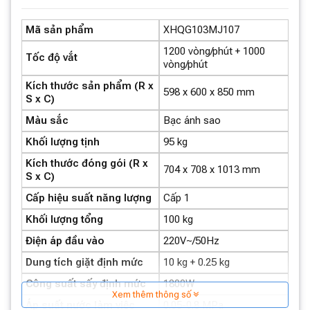
giặt chung gây nhiễm bẩn.
Tích hợp chức năng giặt và sấy:
Đáp ứng nhu cầu
Mã sản phẩm
XHQG103MJ107
cao cấp, tiết kiệm không gian và thời gian.
1200 vòng/phút + 1000
Tốc độ vắt
vòng/phút
Kích thước sản phẩm (R x
598 x 600 x 850 mm
S x C)
Màu sắc
Bạc ánh sao
Khối lượng tịnh
95 kg
Kích thước đóng gói (R x
704 x 708 x 1013 mm
S x C)
Cấp hiệu suất năng lượng
Cấp 1
Công suất vượt trội
Khối lượng tổng
100 kg
Lồng nhỏ:
Giặt từ 1-3 chiếc đồ lót hoặc 1 bộ đồ thể
Điện áp đầu vào
220V~/50Hz
thao.
Dung tích giặt định mức
10 kg + 0.25 kg
Lồng lớn:
Giặt 10kg và sấy 7kg, đáp ứng nhu cầu gia
Công suất sấy định mức
1800W
đình.
Xem thêm thông số
Áp suất nước làm việc
0.05-0.8 MPa