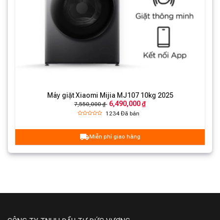
Công nghệ giảm rung tiên tiến
Máy giặt Xiaomi Mijia MJ107 10kg 2025
Hệ thống treo kép:
Lồng giặt trên và dưới hoạt động
6,490,000 ₫
7,550,000 ₫
êm ái, giảm rung hiệu quả.
1234
Đã bán
Thuật toán thông minh:
Kiểm soát độ lệch tâm, tăng
Miễn phí giao hàng
cường sự ổn định.