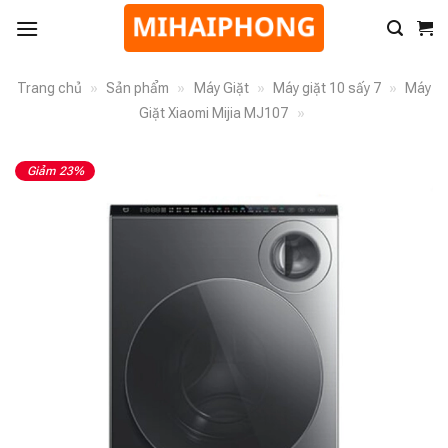
Trang chủ
»
Sản phẩm
»
Máy Giặt
»
Máy giặt 10 sấy 7
»
Máy
Giặt Xiaomi Mijia MJ107
»
Giảm 23%