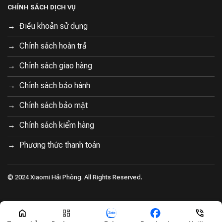
CHÍNH SÁCH DỊCH VỤ
Điều khoản sử dụng
Chính sách hoàn trả
Chính sách giao hàng
Chính sách bảo hành
Chính sách bảo mật
Chính sách kiểm hàng
Khử mùi, làm sạch sâu
Phương thức thanh toán
Loại bỏ dễ dàng vết bẩn cứng đầu như máu, mồ hôi hay
dịch tiết.
Giặt nước lạnh kết hợp nhiệt độ cao giúp bảo vệ sức
© 2024 Xiaomi Hải Phòng. All Rights Reserved.
khỏe phụ nữ.