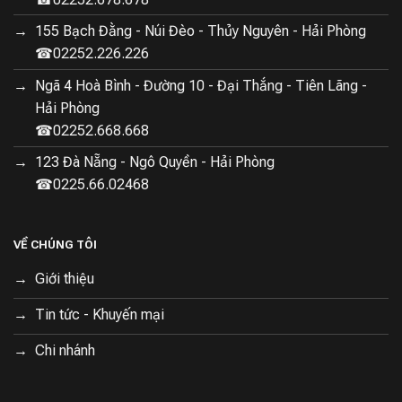
155 Bạch Đằng - Núi Đèo - Thủy Nguyên - Hải Phòng
☎02252.226.226
Ngã 4 Hoà Bình - Đường 10 - Đại Thắng - Tiên Lãng -
Hải Phòng
☎02252.668.668
123 Đà Nẵng - Ngô Quyền - Hải Phòng
☎0225.66.02468
Chế độ giặt chăm sóc sức khỏe chuẩn y tế
VỀ CHÚNG TÔI
Chứng nhận giặt nội y cấp độ y tế:
Loại bỏ đến
99.99% vi khuẩn, mạt bụi và các tác nhân gây dị ứng.
Giới thiệu
Công nghệ hơi nước diệt khuẩn:
Không để lại hóa
Tin tức - Khuyến mại
chất dư thừa, bảo vệ quần áo.
Chi nhánh