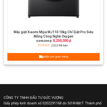
Xiaomi Mijia MJ107 được trang bị màn hình lớn với dải
màu rộng, hiển thị rõ ràng và trực quan giúp người dùng
Máy giặt Xiaomi Mijia MJ110 10kg Chỉ Giặt Pro Siêu
Mỏng Công Nghệ Oxygen
thao tác dễ dàng. Thiết kế bạc xám tối giản mang đến
8,250,000 ₫
9,390,000 ₫
vẻ thanh lịch, phù hợp với mọi không gian từ phòng giặt,
2222
Đã bán
phòng bếp đến ban công.
Miễn phí giao hàng
Lồng giặt đường kính lớn 525mm
CÔNG TY TNHH ĐẦU TƯ ĐỨC VƯỢNG
Giấy phép kinh doanh số 0202291168 do Sở KH&ĐT Thành phố