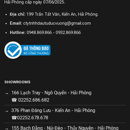
Hải Phòng cấp ngày 07/06/2025.
Địa chỉ:
199 Trần Tất Văn, Kiến An, Hải Phòng.
Email:
ctytnhhdautuducvuong@gmail.com
Hotline:
0948.869.866 - 0932.869.866
SHOWROOMS
Máy giặt Xiaomi Mijia MJ107 sở hữu lồng giặt siêu
166 Lạch Tray - Ngô Quyền - Hải Phòng
rộng 525mm, tăng diện tích tiếp xúc để giặt sạch sâu
☎ 02252.686.682
và hiệu quả hơn. Không gian rộng rãi giúp quần áo trải
đều, hạn chế xoắn rối và ma sát, bảo vệ sợi vải tốt hơn.
376 Phan Đăng Lưu - Kiến An - Hải Phòng
Ngay cả với khối lượng đồ lớn hay vết bẩn cứng đầu,
☎02252.678.678
máy vẫn đảm bảo giặt sạch nhẹ nhàng và tối ưu.
155 Bạch Đằng - Núi Đèo - Thủy Nguyên - Hải Phòng