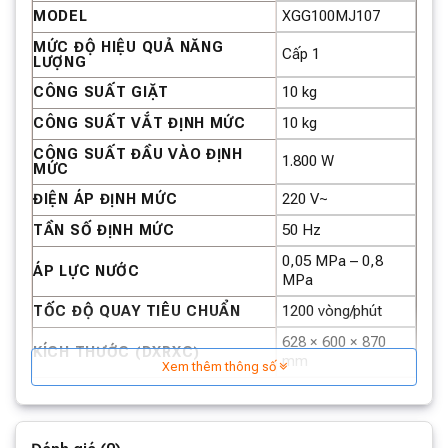
XGG100MJ107
MODEL
MỨC ĐỘ HIỆU QUẢ NĂNG
Cấp 1
Thiết kế siêu mỏng, lắp đặt gọn gàng
LƯỢNG
10 kg
CÔNG SUẤT GIẶT
10 kg
CÔNG SUẤT VẮT ĐỊNH MỨC
CÔNG SUẤT ĐẦU VÀO ĐỊNH
1.800 W
MỨC
220 V~
ĐIỆN ÁP ĐỊNH MỨC
50 Hz
TẦN SỐ ĐỊNH MỨC
0,05 MPa – 0,8
ÁP LỰC NƯỚC
MPa
1200 vòng/phút
TỐC ĐỘ QUAY TIÊU CHUẨN
628 × 600 × 870
KÍCH THƯỚC (DXRXC)
mm
Xem thêm thông số