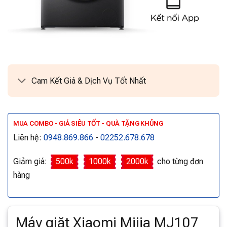
Cam Kết Giá & Dịch Vụ Tốt Nhất
MUA COMBO - GIÁ SIÊU TỐT - QUÀ TẶNG KHỦNG
Liên hệ:
0948.869.866
-
02252.678.678
Giảm giá:
500k
1000k
2000k
cho từng đơn
hàng
Máy giặt Xiaomi Mijia MJ107