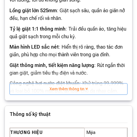
Lồng giặt lớn 525mm
: Giặt sạch sâu, quần áo giãn nở
đều, hạn chế rối và nhăn.
Tỷ lệ giặt 1:1 thông minh
: Trải đều quần áo, tăng hiệu
quả giặt sạch trong mỗi chu kỳ.
Màn hình LED sắc nét
: Hiển thị rõ ràng, thao tác đơn
giản, phù hợp cho mọi thành viên trong gia đình.
Giặt thông minh, tiết kiệm năng lượng
: Rút ngắn thời
gian giặt, giảm tiêu thụ điện và nước.
Công nghệ hơi nước diệt khuẩn
: Khử trùng 99,999%
Xem thêm thông tin
và loại bỏ 100% mạt bụi, an toàn cho da nhạy cảm.
Động cơ DD truyền động trực tiếp
: Hoạt động êm ái,
giảm rung lắc, bền bỉ theo thời gian.
Thông số kỹ thuật
Kết nối thông minh Pengpai
: Điều khiển từ xa qua ứng
dụng, dễ dàng tùy chỉnh mọi lúc, mọi nơi.
Mijia
THƯƠNG HIỆU