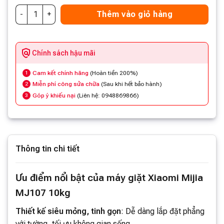
Thêm vào giỏ hàng
Chính sách hậu mãi
Cam kết chính hãng
(Hoàn tiền 200%)
1
Miễn phí công sửa chữa
(Sau khi hết bảo hành)
2
Góp ý khiếu nại
(Liên hệ: 0948869866)
3
Thông tin chi tiết
Ưu điểm nổi bật của máy giặt Xiaomi Mijia
MJ107 10kg
Thiết kế siêu mỏng, tinh gọn
: Dễ dàng lắp đặt phẳng
với tường, tối ưu không gian sống.