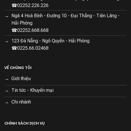
☎02252.226.226
Tỷ lệ giặt 1:1 – Hiệu quả vượt trội
Ngã 4 Hoà Bình - Đường 10 - Đại Thắng - Tiên Lãng -
Hải Phòng
☎02252.668.668
123 Đà Nẵng - Ngô Quyền - Hải Phòng
☎0225.66.02468
VỀ CHÚNG TÔI
Giới thiệu
Tin tức - Khuyến mại
Chi nhánh
CHÍNH SÁCH DỊCH VỤ