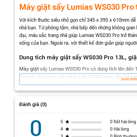
Máy giặt sấy Lumias WS030 Pro t
Với kích thước siêu nhỏ gọn chỉ 345 x 395 x 610mm dễ
nhà bạn. Từ phòng tắm, nhà bếp đến những không gian h
đại, màu sắc trang nhã giúp Lumias WS030 Pro trở thàn
sống của bạn. Ngoài ra, với thiết kế đơn giản giúp ngườ
Dung tích máy giặt sấy WS030 Pro 13L, gi
Máy giặt
sấy Lumias WS030 Pro có dung tích lên đến 13
3 người. Ngoài ra, với công suất 230W mang đến hiệu quả
Xem thê
quần áo hàng ngày hay đồ dùng cá nhân, máy giặt đều l
được thời gian và công sức, có thêm thời gian để tận 
Đánh giá (0)
Trang bị khả năng khử trùng bằng ánh sá
Khác biệt với các dòng máy giặt thông thường, Lumias
0
5
0
Rất hài lòng
sáng xanh tiên tiến. Với công nghệ hiện đại, giúp tiêu
4
0
Hài lòng
đến cho bạn và gia đình một môi trường sống sạch sẽ, a
3
0
Bình thường