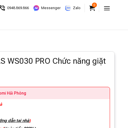
0
0948.869.866
Messenger
Zalo
AS WS030 PRO Chức năng giặt
aomi Hải Phòng
hà
ớng dẫn tại nhà
)