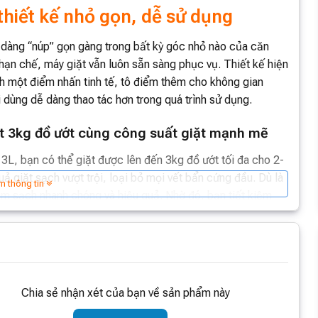
hiết kế nhỏ gọn, dễ sử dụng
 dàng “núp” gọn gàng trong bất kỳ góc nhỏ nào của căn
ạn chế, máy giặt vẫn luôn sẵn sàng phục vụ. Thiết kế hiện
h một điểm nhấn tinh tế, tô điểm thêm cho không gian
i dùng dễ dàng thao tác hơn trong quá trình sử dụng.
ặt 3kg đồ ướt cùng công suất giặt mạnh mẽ
L, bạn có thể giặt được lên đến 3kg đồ ướt tối đa cho 2-
 giặt sạch vượt trội, loại bỏ mọi vết bẩn cứng đầu. Dù là
m thông tin
àm sạch nhanh chóng và hiệu quả. Nhờ đó, bạn tiết kiệm
hưởng cuộc sống.
ng xanh
 WS030 Pro được trang bị công nghệ khử trùng bằng ánh
 diệt đến 99% vi khuẩn, nấm mốc gây hại trên quần áo, mang
Chia sẻ nhận xét của bạn về sản phẩm này
n toàn. Ánh sáng xanh với bước sóng đặc biệt sẽ len lỏi