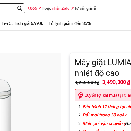
i
0948.869.866
hoặc
nhắn Zalo
tư vấn giá rẻ
Tivi 55 Inch giá 6.990k
Tủ lạnh giảm đến 35%
Máy giặt LUMI
nhiệt độ cao
3,490,000 ₫
4,250,000 ₫
Quyền lợi khi mua tại Xi
Bảo hành 12 tháng tại n
Đổi mới trong 30 ngày
Miễn phí vận chuyển
(
Hư