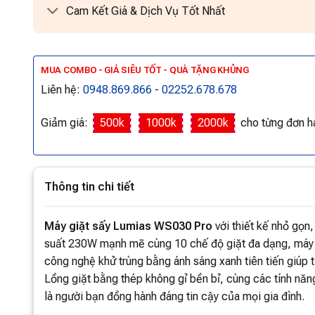
Cam Kết Giá & Dịch Vụ Tốt Nhất
MUA COMBO - GIÁ SIÊU TỐT - QUÀ TẶNG KHỦNG
Liên hệ:
0948.869.866
-
02252.678.678
Giảm giá:
500k
1000k
2000k
cho từng đơn h
Thông tin chi tiết
Máy giặt sấy Lumias WS030 Pro
với thiết kế nhỏ gọn
suất 230W mạnh mẽ cùng 10 chế độ giặt đa dạng, máy g
công nghệ khử trùng bằng ánh sáng xanh tiên tiến giúp 
Lồng giặt bằng thép không gỉ bền bỉ, cùng các tính nă
là người bạn đồng hành đáng tin cậy của mọi gia đình.