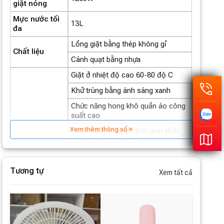
giặt nóng
Mực nước tối
13L
đa
Lồng giặt bằng thép không gỉ
Chất liệu
Cánh quạt bằng nhựa
Giặt ở nhiệt độ cao 60-80 độ C
Khử trùng bằng ánh sáng xanh
Chức năng hong khô quần áo công
suất cao
Xem thêm thông số
Chức năng trì hoãn thời gian khởi
động đến 24 tiếng
Tính năng
10 chức năng giặt khác nhau
Tương tự
Khóa trẻ em
Xem tất cả
6 mức nước giặt
Tự động ngắt
Khối lượng
3kg đồ ướt