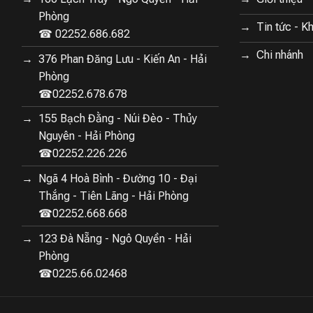
 ngắt khi quá nhiệt sẽ giúp bảo vệ máy giặt và tránh những
Phòng
Tin tức - K
☎ 02252.686.682
Chi nhánh
376 Phan Đăng Lưu - Kiến An - Hải
ất làm nóng 1230W
Phòng
iặt sấy Lumias WS030 Pro dễ dàng đạt nhiệt độ giặt cao
☎02252.678.678
% vi khuẩn và nấm mốc, kể cả những loại vi khuẩn gây bệnh
155 Bạch Đằng - Núi Đèo - Thủy
 bong mà còn đảm bảo an toàn tuyệt đối cho sức khỏe của
Nguyên - Hải Phòng
y cảm. Hơn nữa, dải nhiệt độ rộng từ 60-80 độ C cho phép
☎02252.226.226
vải, giúp bảo vệ tối đa chất liệu quần áo.
Ngã 4 Hoà Bình - Đường 10 - Đại
Thắng - Tiên Lãng - Hải Phòng
☎02252.668.668
123 Đà Nẵng - Ngô Quyền - Hải
Phòng
☎0225.66.02468