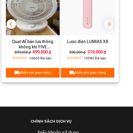
giặt
Khối lượng
13kg
tịnh
Khối lượng
14.5kg
tổng
Kích thước
Quạt để bàn lưu thông
Lược điện LUMIAS X8
345 x 395 x 610mm
sản phẩm
không khí FIVE
₫
499,000 ₫
319,000 ₫
YSDFS001XD
699,000 ₫
590,000 ₫
Kích thước
410 x 455 x 650 mm
16000
Đã bán
15580
Đã bán
đóng gói
Thương hiệu
Lumias
Miễn phí giao hàng
Miễn phí giao hàng
CHÍNH SÁCH DỊCH VỤ
Điều khoản sử dụng