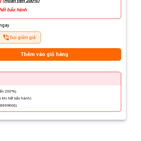
ng
(
Hoàn tiền 200%)
 hết bảo hành
 ngay
Gọi giảm giá
Thêm vào giỏ hàng
iền 200%)
 khi hết bảo hành)
48869866)