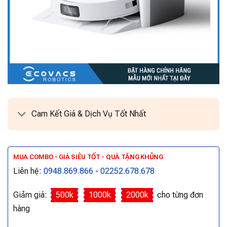
Cam Kết Giá & Dịch Vụ Tốt Nhất
MUA COMBO - GIÁ SIÊU TỐT - QUÀ TẶNG KHỦNG
Liên hệ:
0948.869.866
-
02252.678.678
Giảm giá:
500k
1000k
2000k
cho từng đơn
hàng