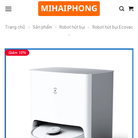
Trang chủ
»
Sản phẩm
»
Robot hút bụi
»
Robot hút bụi Ecovac
»
Giảm 10%