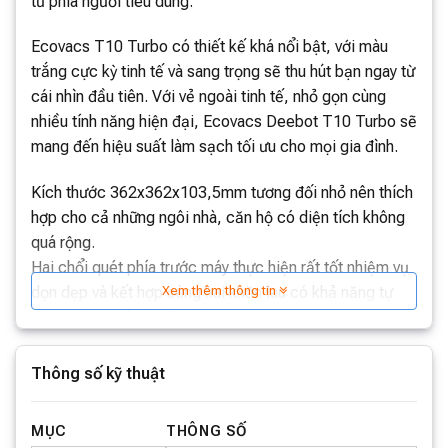
từ phía người tiêu dùng.
Ecovacs T10 Turbo có thiết kế khá nổi bật, với màu
trắng cực kỳ tinh tế và sang trọng sẽ thu hút bạn ngay từ
cái nhìn đầu tiên. Với vẻ ngoài tinh tế, nhỏ gọn cùng
nhiều tính năng hiện đại, Ecovacs Deebot T10 Turbo sẽ
mang đến hiệu suất làm sạch tối ưu cho mọi gia đình.
Kích thước 362x362x103,5mm tương đối nhỏ nên thích
hợp cho cả những ngôi nhà, căn hộ có diện tích không
quá rộng.
Hai chổi quét phía trước máy thực hiện rất tốt nhiệm vụ
Xem thêm thông tin
dọn dẹp và kết hợp cùng hai khăn lau có khả năng tự
động giặt sạch rất tiện lợi.
Dung lượng pin lớn, làm việc liên tục trong
Thông số kỹ thuật
thời gian dài
MỤC
THÔNG SỐ
Với pin dung lượng 5200mAh, Ecovacs Deebot T10