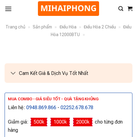
Trang chủ
»
Sản phẩm
»
Điều Hòa
»
Điều Hòa 2 Chiều
»
Điều
Hòa 12000BTU
»
Cam Kết Giá & Dịch Vụ Tốt Nhất
MUA COMBO - GIÁ SIÊU TỐT - QUÀ TẶNG KHỦNG
Liên hệ:
0948.869.866
-
02252.678.678
Giảm giá:
500k
1000k
2000k
cho từng đơn
hàng