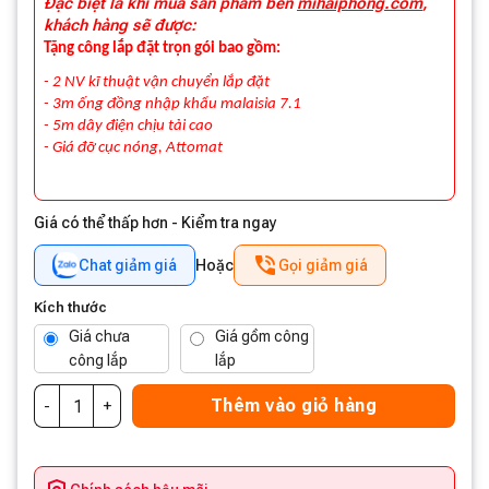
Đặc biệt là khi mua sản phẩm bên
mihaiphong.com
,
khách hàng sẽ được:
Tặng công lắp đặt trọn gói bao gồm:
- 2 NV kĩ thuật vận chuyển lắp đặt
- 3m ống đồng nhập khẩu malaisia 7.1
- 5m dây điện chịu tải cao
- Giá đỡ cục nóng, Attomat
Giá có thể thấp hơn - Kiểm tra ngay
Chat giảm giá
Hoặc
Gọi giảm giá
Kích thước
Giá chưa
Giá gồm công
công lắp
lắp
(7,650,000 ₫)
(8,500,000 ₫)
Thêm vào giỏ hàng