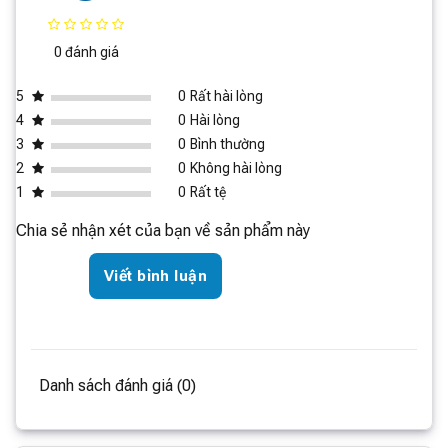
Trọng lượng máy bên
10kg
trọng
0 đánh giá
Trọng lượng máy bên
21.5kg
ngoài
5
0
Rất hài lòng
Điện áp
220V ~ 50Hz
4
0
Hài lòng
3
0
Bình thường
2
0
Không hài lòng
1
0
Rất tệ
Chia sẻ nhận xét của bạn về sản phẩm này
Viết bình luận
Danh sách đánh giá (0)
Trang bị máy nén biên tần - vận hành êm ái