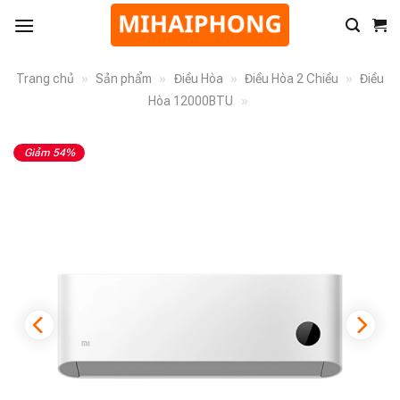
Trang chủ
»
Sản phẩm
»
Điều Hòa
»
Điều Hòa 2 Chiều
»
Điều
Hòa 12000BTU
»
Giảm 54%