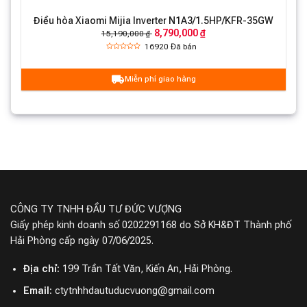
2
Điều hòa Xiaomi Mijia Inverter N1A3/1.5HP/KFR-35GW
8,790,000 ₫
15,190,000 ₫
16920
Đã bán
Miễn phí giao hàng
CÔNG TY TNHH ĐẦU TƯ ĐỨC VƯỢNG
Giấy phép kinh doanh số 0202291168 do Sở KH&ĐT Thành phố
Hải Phòng cấp ngày 07/06/2025.
Điều hòa Xiaomi 12000 BTU N1A1 - Kết nối
thông minh với điện thoại qua APP Mihome
Địa chỉ:
199 Trần Tất Văn, Kiến An, Hải Phòng.
Giống như các bộ điều hòa khác hay các thiết bị thông
Email:
ctytnhhdautuducvuong@gmail.com