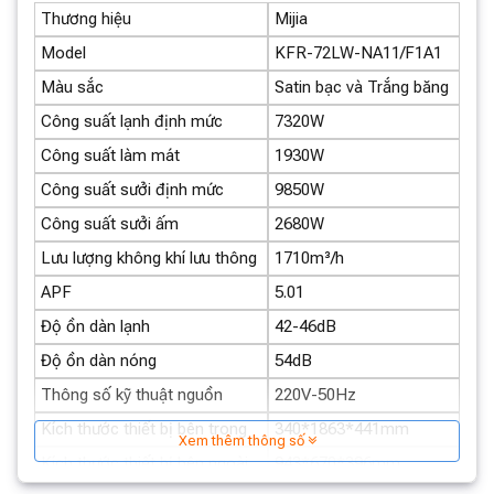
Thương hiệu
Mijia
Model
KFR-72LW-NA11/F1A1
Màu sắc
Satin bạc và Trắng băng
Công suất lạnh định mức
7320W
Gần đây, Điều Hòa Cây Xiaomi Mijia Pro KFR-72LW -
Công suất làm mát
1930W
NA11/F1A1 3HP 27000BTU Model 2025 có thiết kế
Công suất sưởi định mức
9850W
đường nét ba chiều mượt mà, kết cấu kim loại bóng và
mặt kính có hình thức rất đẹp và được nâng cấp với
Công suất sưởi ấm
2680W
cảm ứng đủ màu. điều khiển. Màn hình và hiệu ứng đèn
Lưu lượng không khí lưu thông
1710m³/h
nước đang chảy cho phép bạn xem trực quan trạng thái
APF
5.01
đang chạy cũng như sự kết hợp giữa hình thức và tính
Độ ồn dàn lạnh
42-46dB
thẩm mỹ công nghệ.
Độ ồn dàn nóng
54dB
Thông số kỹ thuật nguồn
220V-50Hz
Kích thước thiết bị bên trong
340*1863*441mm
Xem thêm thông số
Kích thước thiết bị bên ngoài
943*670*396mm