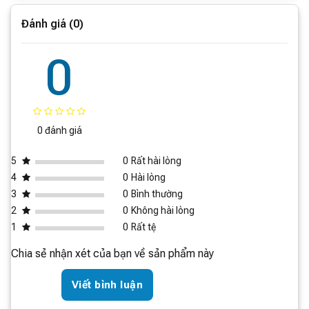
Đánh giá (0)
0
0 đánh giá
5
0
Rất hài lòng
4
0
Hài lòng
3
0
Bình thường
Nâng cấp lớn nhất là hệ thống cung cấp không khí độc
2
0
Không hài lòng
lập bốn vùng hai mặt, công suất cung cấp không khí
1
0
Rất tệ
phân tán có thể đáp ứng nhu cầu của gia đình về các
Chia sẻ nhận xét của bạn về sản phẩm này
cảm giác gió khác nhau. Nó cũng hỗ trợ cung cấp
không khí góc lớn 160° và lượng cung cấp không khí
Viết bình luận
siêu lớn 1710m³. /h, giúp không gian trong nhà dễ chịu
hơn.