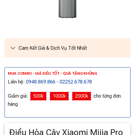
Cam Kết Giá & Dịch Vụ Tốt Nhất
MUA COMBO - GIÁ SIÊU TỐT - QUÀ TẶNG KHỦNG
Liên hệ:
0948.869.866
-
02252.678.678
Giảm giá:
500k
1000k
2000k
cho từng đơn
hàng
Điều Hòa Cây Xiaomi Mijia Pro