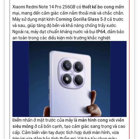
Xiaomi Redmi Note 14 Pro 256GB có
thiết kế bo cong
mềm
mại, mang đến cảm giác cầm nắm thoải mái và chắc chắn.
Máy sử dụng mặt kính
Corning Gorilla Glass 5
ở cả trước
và sau, giúp tăng độ bền và khả năng chống trầy xước.
Ngoài ra, máy đạt chuẩn kháng nước và bụi
IP64
, đảm bảo
an toàn trong các điều kiện môi trường khắc nghiệt.
Điểm nhấn ở mặt trước của máy là
màn hình cong
với viền
siêu mỏng
ở cả bốn cạnh, tạo cảm giác sang trọng và cao
cấp. Cảm biến vân tay được tích hợp dưới màn hình, vừa
tiện lợi vừa đảm bảo tính thẩm mỹ. Với ba tùy chọn màu