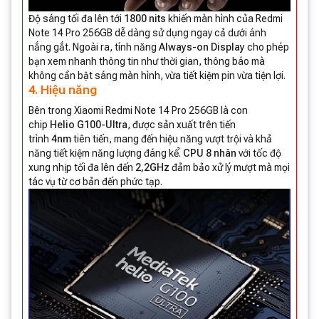
Độ sáng tối đa lên tới
1800 nits
khiến màn hình của Redmi
Note 14 Pro 256GB dễ dàng sử dụng ngay cả dưới ánh
nắng gắt. Ngoài ra, tính năng
Always-on Display
cho phép
bạn xem nhanh thông tin như thời gian, thông báo mà
không cần bật sáng màn hình, vừa tiết kiệm pin vừa tiện lợi.
4. Hiệu năng
Bên trong Xiaomi Redmi Note 14 Pro 256GB là con
chip
Helio G100-Ultra
, được sản xuất trên tiến
trình
4nm
tiên tiến, mang đến hiệu năng vượt trội và khả
năng tiết kiệm năng lượng đáng kể.
CPU 8 nhân
với tốc độ
xung nhịp tối đa lên đến
2,2GHz
đảm bảo xử lý mượt mà mọi
tác vụ từ cơ bản đến phức tạp.