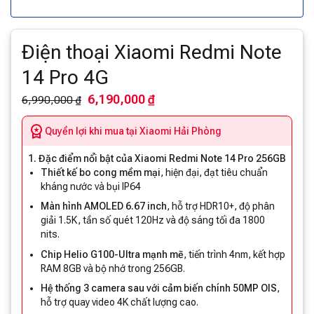
Điện thoại Xiaomi Redmi Note
14 Pro 4G
6,190,000 ₫
6,990,000 ₫
Quyền lợi khi mua tại Xiaomi Hải Phòng
1. Đặc điểm nổi bật của Xiaomi Redmi Note 14 Pro 256GB
Thiết kế bo cong mềm mại
, hiện đại, đạt tiêu chuẩn
kháng nước và bụi IP64
Màn hình AMOLED 6.67 inch
, hỗ trợ HDR10+, độ phân
giải 1.5K, tần số quét 120Hz và độ sáng tối đa 1800
nits.
Chip Helio G100-Ultra mạnh mẽ
, tiến trình 4nm, kết hợp
RAM 8GB và bộ nhớ trong 256GB.
Hệ thống 3 camera sau với cảm biến chính 50MP OIS
,
hỗ trợ quay video 4K chất lượng cao.