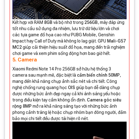
Kết hợp với RAM
8GB
và bộ nhớ trong
256GB
, máy đáp ứng
tốt nhu cầu sử dụng đa nhiệm, lưu trữ dữ liệu lớn và chơi
các tựa game đồ họa cao như PUBG Mobile, Genshin
Impact hay Call of Duty mà không lo lag giật. GPU
Mali-G57
MC2
giúp cải thiện hiệu suất đồ họa, mang đến trải nghiệm
chơi game và xem phim sống động hơn bao giờ hết.
5. Camera
Xiaomi Redmi Note 14 Pro 256GB sở hữu hệ thống 3
camera sau mạnh mẽ, đặc biệt là
cảm biến chính 50MP
,
mang đến khả năng chụp ảnh sắc nét và chi tiết. Công
nghệ chống rung quang học
OIS
giúp bạn dễ dàng chụp
được những bức ảnh đẹp ngay cả khi ánh sáng yếu hoặc
trong điều kiện tay cầm không ổn định.
Camera góc siêu
rộng 8MP
mở ra khả năng sáng tạo với những bức ảnh
phong cảnh tráng lệ hoặc chụp nhóm bạn đông người, đảm
bảo mọi chi tiết đều được tái hiện rõ nét.