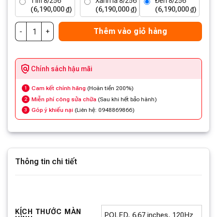
Tím 8/256
Xanh lá 8/256
Đen 8/256
(6,190,000 ₫)
(6,190,000 ₫)
(6,190,000 ₫)
Thêm vào giỏ hàng
Chính sách hậu mãi
Cam kết chính hãng
(Hoàn tiền 200%)
1
Miễn phí công sửa chữa
(Sau khi hết bảo hành)
2
Góp ý khiếu nại
(Liên hệ: 0948869866)
3
Thông tin chi tiết
KÍCH THƯỚC MÀN
POLED, 6.67 inches, 120Hz