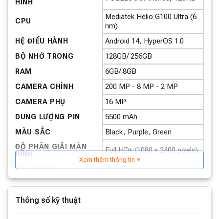
HÌNH
Mediatek Helio G100 Ultra (6
CPU
nm)
Android 14, HyperOS 1.0
HỆ ĐIỀU HÀNH
128GB/ 256GB
BỘ NHỚ TRONG
6GB/ 8GB
RAM
200 MP - 8 MP - 2 MP
CAMERA CHÍNH
16 MP
CAMERA PHỤ
5500 mAh
DUNG LƯỢNG PIN
Black, Purple, Green
MÀU SẮC
ĐỘ PHÂN GIẢI MÀN
Full HD+ (1080 x 2400 pixels)
HÌNH
Xem thêm thông tin
45W
SẠC NHANH
Xiaomi
HÃNG SẢN XUẤT
New
TÌNH TRẠNG SP
Thông số kỹ thuật
Xem thêm thông số