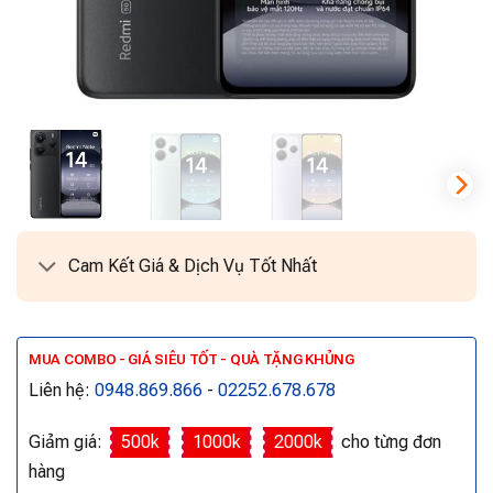
Cam Kết Giá & Dịch Vụ Tốt Nhất
MUA COMBO - GIÁ SIÊU TỐT - QUÀ TẶNG KHỦNG
Liên hệ:
0948.869.866
-
02252.678.678
Giảm giá:
500k
1000k
2000k
cho từng đơn
hàng