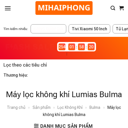
ĐANG GIẢM GIÁ
Tivi Xiaomi 50 Inch
Tủ Lạ
Tìm kiếm nhiều:
2546982
01
58
20
Lọc theo các tiêu chí
Thương hiệu:
Máy lọc không khí Lumias Bulma
Trang chủ
»
Sản phẩm
»
Lọc Không Khí
»
Bulma
»
Máy lọc
không khí Lumias Bulma
DANH MỤC SẢN PHẨM