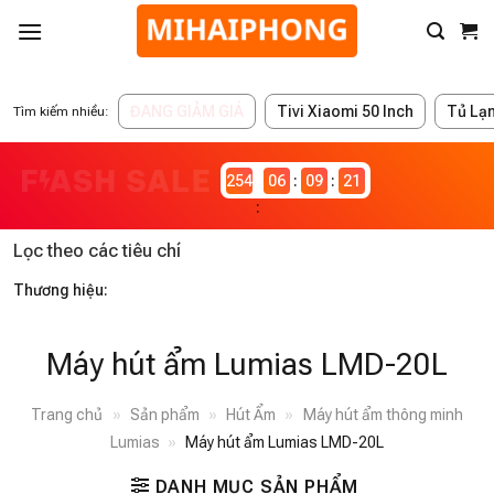
ĐANG GIẢM GIÁ
Tivi Xiaomi 50 Inch
Tủ Lạ
Tìm kiếm nhiều:
2546981
06
09
21
Lọc theo các tiêu chí
Thương hiệu:
Máy hút ẩm Lumias LMD-20L
Trang chủ
»
Sản phẩm
»
Hút Ẩm
»
Máy hút ẩm thông minh
Lumias
»
Máy hút ẩm Lumias LMD-20L
DANH MỤC SẢN PHẨM