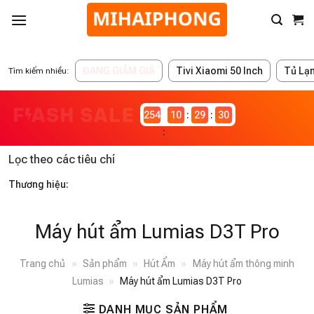
ĐANG GIẢM GIÁ
Tivi Xiaomi 50 Inch
Tủ Lạ
Tìm kiếm nhiều:
2546980
10
29
30
Lọc theo các tiêu chí
Thương hiệu:
Máy hút ẩm Lumias D3T Pro
Trang chủ
»
Sản phẩm
»
Hút Ẩm
»
Máy hút ẩm thông minh
Lumias
»
Máy hút ẩm Lumias D3T Pro
DANH MỤC SẢN PHẨM