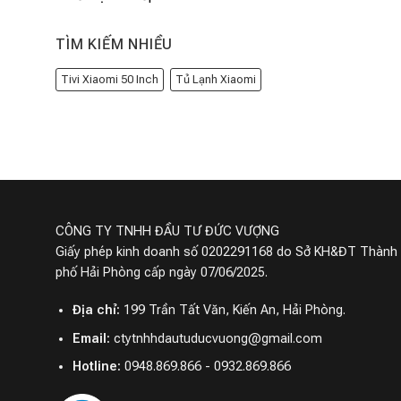
TÌM KIẾM NHIỀU
Tivi Xiaomi 50 Inch
Tủ Lạnh Xiaomi
CÔNG TY TNHH ĐẦU TƯ ĐỨC VƯỢNG
Giấy phép kinh doanh số 0202291168 do Sở KH&ĐT Thành
phố Hải Phòng cấp ngày 07/06/2025.
Địa chỉ:
199 Trần Tất Văn, Kiến An, Hải Phòng.
Email:
ctytnhhdautuducvuong@gmail.com
Hotline:
0948.869.866 - 0932.869.866