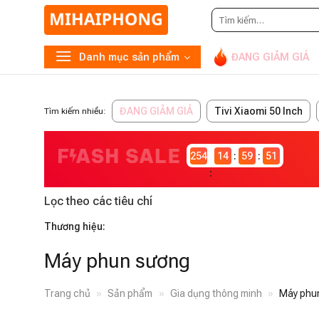
Tìm
kiếm:
Danh mục sản phẩm
ĐANG GIẢM GIÁ
ĐANG GIẢM GIÁ
Tivi Xiaomi 50 Inch
Tìm kiếm nhiều:
2546981
14
59
51
Lọc theo các tiêu chí
Thương hiệu:
Máy phun sương
Trang chủ
»
Sản phẩm
»
Gia dụng thông minh
»
Máy phu