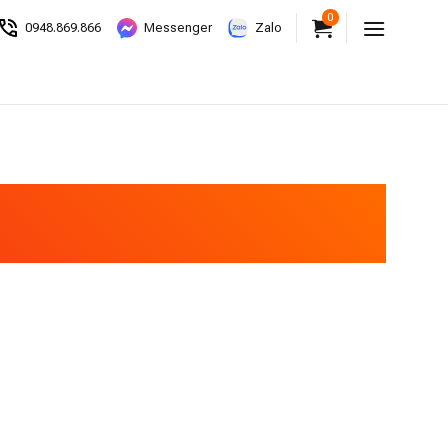
0
0948.869.866
Messenger
Zalo