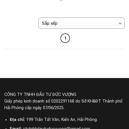
1
CÔNG TY TNHH ĐẦU TƯ ĐỨC VƯỢNG
Giấy phép kinh doanh số 0202291168 do Sở KH&ĐT Thành phố
Hải Phòng cấp ngày 07/06/2025.
Địa chỉ:
199 Trần Tất Văn, Kiến An, Hải Phòng.
Email:
ctytnhhdautuducvuong@gmail.com