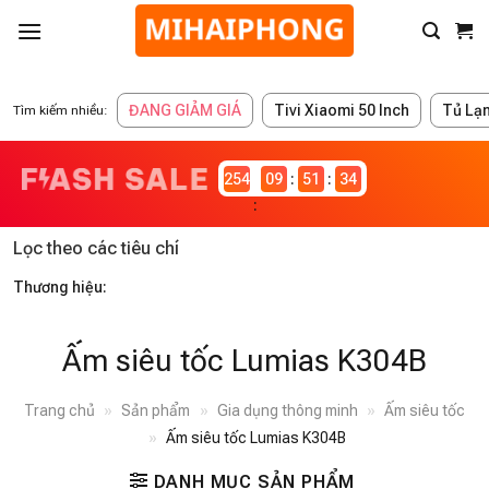
ĐANG GIẢM GIÁ
Tivi Xiaomi 50 Inch
Tủ Lạ
Tìm kiếm nhiều:
2546979
09
51
34
Lọc theo các tiêu chí
Thương hiệu:
Ấm siêu tốc Lumias K304B
Trang chủ
»
Sản phẩm
»
Gia dụng thông minh
»
Ấm siêu tốc
»
Ấm siêu tốc Lumias K304B
DANH MỤC SẢN PHẨM