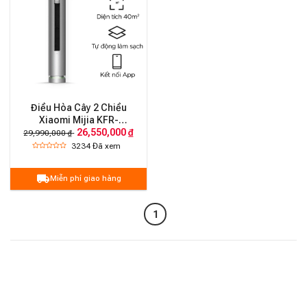
Điều Hòa Cây 2 Chiều
Xiaomi Mijia KFR-
26,550,000 ₫
72LW/F2A1 –
29,990,000 ₫
3HP/27.000BTU, Cấp khí
3234
Đã xem
tươi
Miễn phí giao hàng
1