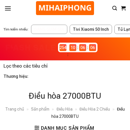
ĐANG GIẢM GIÁ
Tivi Xiaomi 50 Inch
Tủ Lạ
Tìm kiếm nhiều:
2546980
10
06
06
Lọc theo các tiêu chí
Thương hiệu:
Điều hòa 27000BTU
Trang chủ
»
Sản phẩm
»
Điều Hòa
»
Điều Hòa 2 Chiều
»
Điều
hòa 27000BTU
DANH MỤC SẢN PHẨM