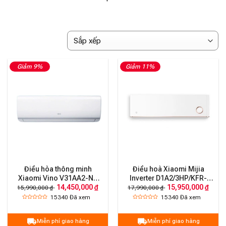
Giảm 9%
Giảm 11%
Điều hòa thông minh
Điều hoà Xiaomi Mijia
Xiaomi Vino V31AA2-N2
Inverter D1A2/3HP/KFR-
14,450,000 ₫
15,950,000 ₫
(3HP) KFR-72GW 2 chiều
72GW
15,990,000 ₫
17,990,000 ₫
15340
Đã xem
15340
Đã xem
Miễn phí giao hàng
Miễn phí giao hàng