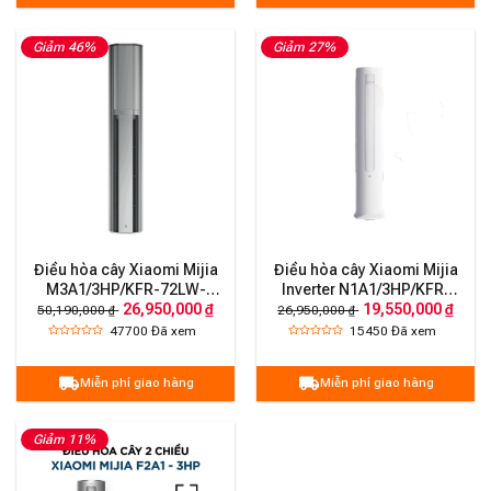
Giảm 46%
Giảm 27%
Điều hòa cây Xiaomi Mijia
Điều hòa cây Xiaomi Mijia
M3A1/3HP/KFR-72LW-
Inverter N1A1/3HP/KFR-
26,950,000 ₫
19,550,000 ₫
NA11 2 chiều
72LW 2 chiều
50,190,000 ₫
26,950,000 ₫
47700
Đã xem
15450
Đã xem
Miễn phí giao hàng
Miễn phí giao hàng
Giảm 11%