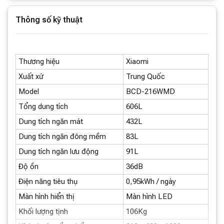
Thông số kỹ thuật
Tủ lạnh 4 cánh Xiaomi 606L thiết kế mặt đá
sang trọng
Thương hiệu
Xiaomi
Tủ lạnh 4 cánh Xiaomi sử dụng kết cấu đá tự nhiên,
Xuất xứ
Trung Quốc
bằng việc sử dụng công nghệ ion cacbon nóng chảy
Model
BCD-216WMD
cùng với 9 lớp vật liệu được đánh bóng tinh xảo. Tạo
Tổng dung tích
606L
nên kết cấu đá thô có độ bóng tự nhiên và độ cứng cao,
Dung tích ngăn mát
432L
hạn chế trầy xước.
Dung tích ngăn đông mềm
83L
Dung tích ngăn lưu động
91L
Độ ồn
36dB
Sở hữu thiết kế sang trọng tinh tế với tủ lạnh Mijia 606L
Điện năng tiêu thụ
0,95kWh / ngày
Ngoài ra bề mặt đá này còn kết hợp với kim loại cho
Màn hình hiển thị
Màn hình LED
phép bạn có thể sử dụng nam châm trên bề mặt.
Khối lượng tịnh
106Kg