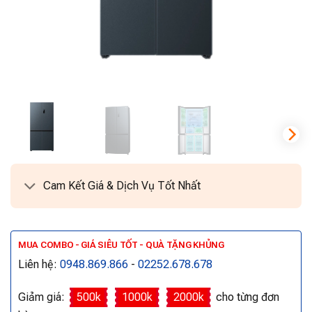
Cam Kết Giá & Dịch Vụ Tốt Nhất
MUA COMBO - GIÁ SIÊU TỐT - QUÀ TẶNG KHỦNG
Liên hệ:
0948.869.866
-
02252.678.678
Giảm giá:
500k
1000k
2000k
cho từng đơn