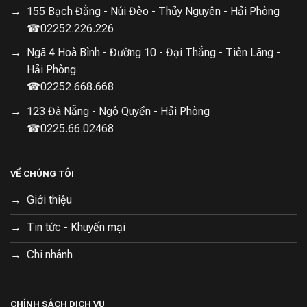
Các lỗ thoát khí khô ráo trong suốt thời gian dài, thực
155 Bạch Đằng - Núi Đèo - Thủy Nguyên - Hải Phòng
phẩm không bị dính vào thành tủ, làm lạnh hiệu quả bền
☎02252.226.226
bỉ và mạnh mẽ.
Ngã 4 Hoà Bình - Đường 10 - Đại Thắng - Tiên Lãng -
Hải Phòng
Cấp đông nhanh chóng
☎02252.668.668
Tủ lạnh 4 cách Xiaomi được trang bị cơ chế làm lạnh
123 Đà Nẵng - Ngô Quyền - Hải Phòng
nhanh siêu dẫn giúp thực phẩm nhanh chóng được cấp
☎0225.66.02468
đông mà không làm mất các chất có lợi trong thực
phẩm. Công suất cấp đông mà tủ có thể đạt được là
14kg/24h.
VỀ CHÚNG TÔI
Giới thiệu
Tin tức - Khuyến mại
Không chỉ cấp đông nhanh tủ lạnh Mijia 606l còn tiết
kiệm điện và hạn chế tiếng ồn
Chi nhánh
CHÍNH SÁCH DỊCH VỤ