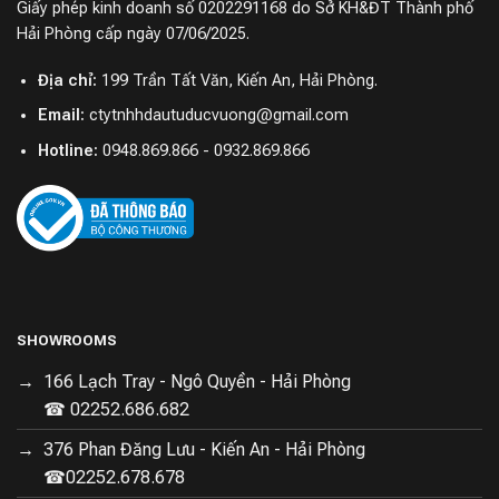
Giấy phép kinh doanh số 0202291168 do Sở KH&ĐT Thành phố
kế một ngăn riêng biệt giữ được độ ẩm thích hợp để
Hải Phòng cấp ngày 07/06/2025.
bảo quản rau củ quả được tươi lâu hơn.
Địa chỉ:
199 Trần Tất Văn, Kiến An, Hải Phòng.
Với tủ lạnh Mijia 606L các loại thực phẩm được bảo
Email:
ctytnhhdautuducvuong@gmail.com
quả đa dạng hơn
Hotline:
0948.869.866 - 0932.869.866
Sử dụng công nghệ làm mát bằng không
khí
Tủ lạnh bốn cánh Xiaomi Mijia 606l áp dụng công nghệ
làm mát bằng không khí và làm lạnh thông minh bằng
dàn thoát hơi giúp giải quyết vấn đề đông đá ở tủ lạnh
truyền thống.
SHOWROOMS
166 Lạch Tray - Ngô Quyền - Hải Phòng
☎ 02252.686.682
Công nghệ làm lạnh bằng không khí tuần hoàn giúp thực
376 Phan Đăng Lưu - Kiến An - Hải Phòng
phẩm được bảo quản tốt nhất
☎02252.678.678