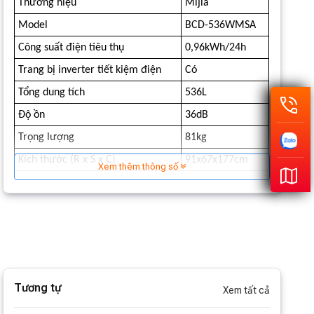
Thương hiệu
Mijia
Model
BCD-536WMSA
Công suất điện tiêu thụ
0,96kWh/24h
Trang bị inverter tiết kiệm điện
Có
Tổng dung tích
536L
Độ ồn
36dB
Trọng lượng
81kg
Kích thước (R x S x C)
91x67x177cm
Xem thêm thông số
Tương tự
Xem tất cả