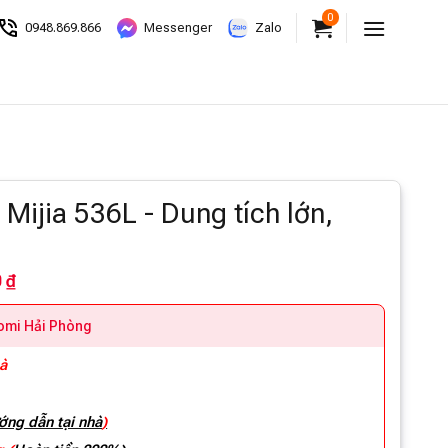
0
0948.869.866
Messenger
Zalo
Mijia 536L - Dung tích lớn,
 ₫
aomi Hải Phòng
hà
ớng dẫn tại nhà
)