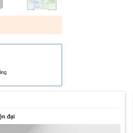
àng
ện đại