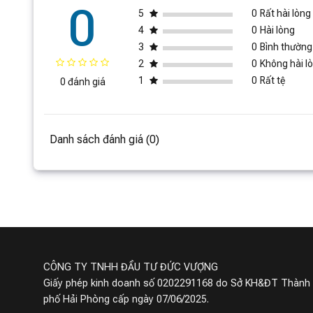
0
5
0
Rất hài lòng
4
0
Hài lòng
3
0
Bình thường
2
0
Không hài l
1
0
Rất tệ
0 đánh giá
Danh sách đánh giá (0)
Tủ lạnh Xiaomi Mijia 536L sở hữu thiết kế tinh tế, gần g
CÔNG TY TNHH ĐẦU TƯ ĐỨC VƯỢNG
Về thiết kế, các thiết bị gia dụng của Xiaomi luôn được 
Giấy phép kinh doanh số 0202291168 do Sở KH&ĐT Thành
Xiaomi
side by side 536L mới này cũng không ngoại lệ
phố Hải Phòng cấp ngày 07/06/2025.
phù hợp với nhiều không gian. Đặc biệt trên bề mặt tủ 