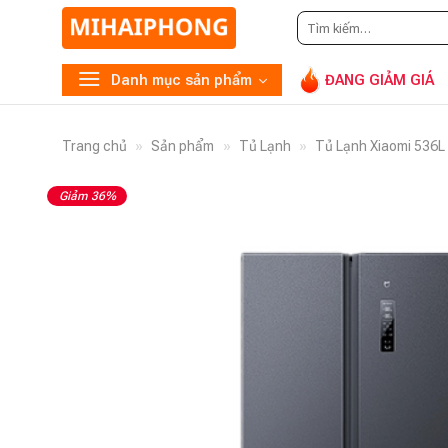
Tìm
Gọi
09
kiếm:
Danh mục sản phẩm
ĐANG GIẢM GIÁ
Trang chủ
»
Sản phẩm
»
Tủ Lạnh
»
Tủ Lạnh Xiaomi 536L
Giảm 36%