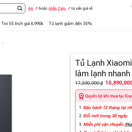
48.869.866
hoặc
nhắn Zalo
tư vấn giá rẻ
Tivi 55 Inch giá 6.990k
Tủ lạnh giảm đến 35%
»
Tủ Lạnh Xiaomi 
làm lạnh nhanh
10,890,000
17,200,000 ₫
Quyền lợi khi mua tại Xi
Bảo hành 12 tháng tại n
Đổi mới trong 30 ngày
Miễn phí vận chuyển
(
Hư