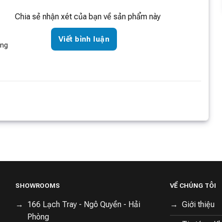
Chia sẻ nhận xét của bạn về sản phẩm này
Viết bình luận
òng
ũi
SHOWROOMS
VỀ CHÚNG TÔI
biết đến với sự đơn giản và thời trang, và chiếc
tủ lạnh
166 Lạch Tray - Ngô Quyền - Hải
Giới thiệu
. Tủ lạnh Mijia sở hữu tông màu đen bóng cực sang trọng
Phòng
còn có những nút cảm ứng dễ dàng điều chỉnh nhiệt độ và