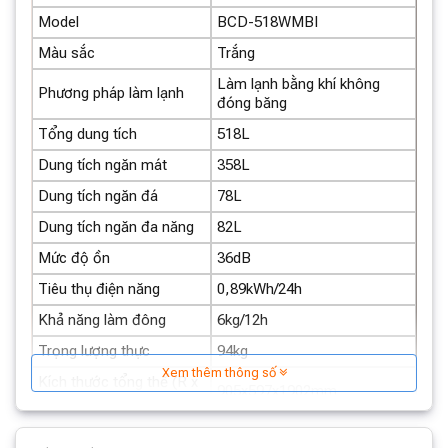
Model
BCD-518WMBI
Màu sắc
Trắng
Làm lạnh bằng khí không
Phương pháp làm lạnh
đóng băng
Tổng dung tích
518L
Dung tích ngăn mát
358L
Dung tích ngăn đá
78L
Dung tích ngăn đa năng
82L
Mức độ ồn
36dB
Tiêu thụ điện năng
0,89kWh/24h
Khả năng làm đông
6kg/12h
Trọng lượng thực
94kg
Dung Tích Khổng Lồ, Ngăn Đông Mềm Tiên
Xem thêm thông số
Kích thước tổng thể (R x
Tiến
905x597x1902mm
S x C)
Dung tích 518L:
Đáp ứng nhu cầu bảo quản thực phẩm
Kích thước đóng gói (R x
972x655x2013mm