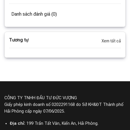
Danh sách đánh giá (0)
Tương tự
Xem tất cả
Công Nghệ Làm Lạnh Hàng Đầu
Trung tâm tùy chỉnh nhiệt độ kép:
Điều khiển nhiệt độ
độc lập cho ngăn mát và ngăn đông, đảm bảo thực
phẩm luôn được bảo quản ở nhiệt độ thích hợp.
Lưu thông làm mát bằng không khí 360°:
Làm lạnh
nhanh và đồng đều mọi vị trí trong tủ, giúp thực phẩm
CÔNG TY TNHH ĐẦU TƯ ĐỨC VƯỢNG
tươi ngon lâu hơn.
Giấy phép kinh doanh số 0202291168 do Sở KH&ĐT Thành phố
Hải Phòng cấp ngày 07/06/2025.
Công nghệ tiệt trùng ion động:
Khử mùi hiệu quả, tiêu
diệt vi khuẩn, đảm bảo an toàn vệ sinh thực phẩm.
Địa chỉ:
199 Trần Tất Văn, Kiến An, Hải Phòng.
Công nghệ bảo quản rây phân tử nước:
Giữ rau củ