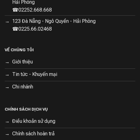
Hải Phòng
Tiết Kiệm Năng Lượng, Độ Ồn Thấp
☎02252.668.668
123 Đà Nẵng - Ngô Quyền - Hải Phòng
Tiết kiệm điện 0,89kWh/Ngày:
Giảm thiểu chi phí điện
☎0225.66.02468
năng tiêu thụ, góp phần bảo vệ môi trường.
Độ ồn siêu thấp 36dB:
Hoạt động êm ái, không gây
VỀ CHÚNG TÔI
tiếng ồn ảnh hưởng đến không gian sống.
Giới thiệu
Tin tức - Khuyến mại
Chi nhánh
CHÍNH SÁCH DỊCH VỤ
Điều khoản sử dụng
Chính sách hoàn trả