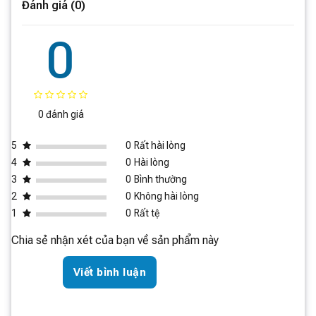
S x C)
cho gia đình lớn, thoải mái dự trữ thực phẩm cho cả
Đánh giá (0)
tuần.
0
Ngăn đông mềm:
Giữ cho thực phẩm đông lạnh luôn
tươi ngon, dễ dàng lấy ra và chế biến mà không cần rã
đông.
18 vách ngăn:
Tổ chức thực phẩm khoa học, dễ dàng
0 đánh giá
tìm kiếm và lấy ra.
5
0
Rất hài lòng
4
0
Hài lòng
3
0
Bình thường
2
0
Không hài lòng
1
0
Rất tệ
Chia sẻ nhận xét của bạn về sản phẩm này
Viết bình luận